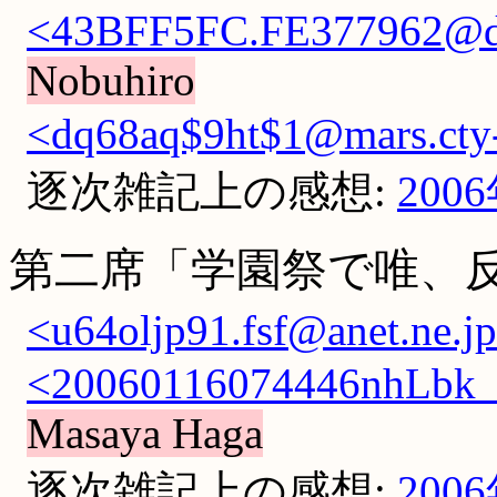
<43BFF5FC.FE377962@dd.
Nobuhiro
<dq68aq$9ht$1@mars.cty-
逐次雑記上の感想:
200
第二席「学園祭で唯、反
<u64oljp91.fsf@anet.ne.j
<20060116074446nhLbk_4
Masaya Haga
逐次雑記上の感想:
200