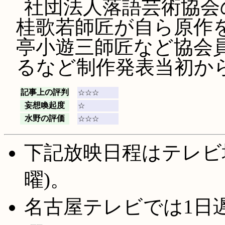
社団法人落語芸術協会
桂歌若師匠が自ら原作を
亭小遊三師匠など協会
るなど制作発表当初か
記事上の評判
☆☆☆
妄想喚起度
☆
水野の評価
☆☆☆
下記放映日程はテレビ
曜)。
名古屋テレビでは1日遅