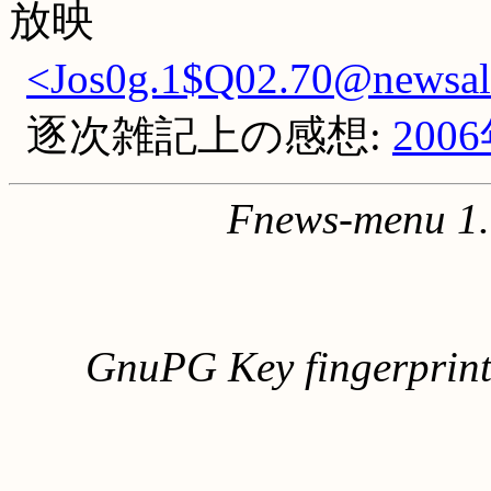
放映
<Jos0g.1$Q02.70@newsall.
逐次雑記上の感想:
200
Fnews-menu 1.
GnuPG Key fingerpri