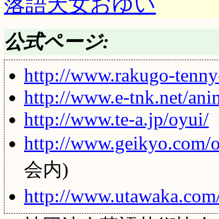
落語天女おゆい
公式ページ:
http://www.rakugo-tenn
http://www.e-tnk.net/an
http://www.te-a.jp/oyui/
http://www.geikyo.com/o
会内)
http://www.utawaka.com