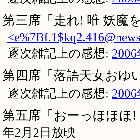
第三席「走れ! 唯 妖魔
<e%7Bf.1$kq2.416@newsal
逐次雑記上の感想:
200
第四席「落語天女おゆい
逐次雑記上の感想:
200
第五席「おーっほほほ!
年2月2日放映