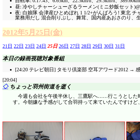
自転車: 0.17.43、6.65km、22.5km/h、29.5km/h、389.60km
昼: 冷やしチャーシューざるラーメン(ミニ炒飯セット)@マ
夜: 白娘隊 会津産ひとめぼれ 1 1/2+がんばろう! 
業務用だし 混合削りぶし、舞茸、国内産あおさのり、生姜
2012年5月25日(金)
21日
22日
23日
24日
25日
26日
27日
28日
29日
30日
31日
本日の録画視聴対象番組
[24:20 テレビ朝日] タモリ倶楽部 空耳アワード2012 →
[20:04]
◇
ちょっと羽州街道を逝く
今週も会社を午後半休し、三鷹駅へ……行こうとした
す。今朝嫌な予感がして合羽持って来ていたんですけど