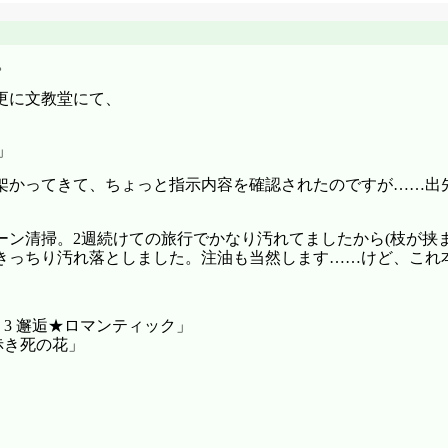
。
更に文教堂にて、
」
架かってきて、ちょっと指示内容を確認されたのですが……出
ン清掃。2週続けての旅行でかなり汚れてましたから(枝が挟
きっちり汚れ落としました。注油も当然します……けど、これ
3 邂逅★ロマンティック」
赤き死の花」