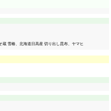
名代みそ蔵 雪椿、北海道日高産 切り出し昆布、ヤマヒ