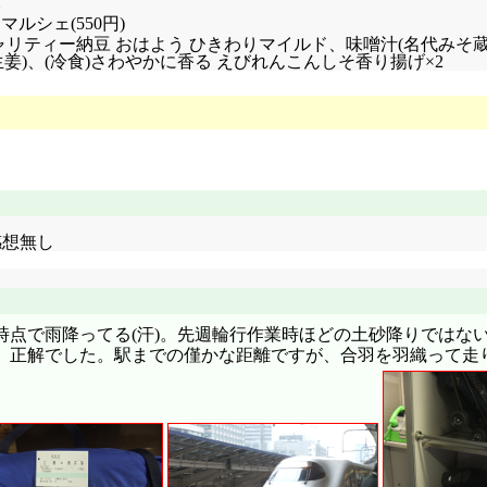
ルシェ(550円)
東北 チャリティー納豆 おはよう ひきわりマイルド、味噌汁(名代
)、(冷食)さわやかに香る えびれんこんしそ香り揚げ×2
 感想無し
時点で雨降ってる(汗)。先週輪行作業時ほどの土砂降りではな
、正解でした。駅までの僅かな距離ですが、合羽を羽織って走り