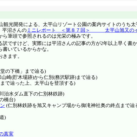
平山観光開発による、太平山リゾート公園の案内サイトのうち
、平沼さんの
ミニレポート ＜第８７回＞ 太平山旭又の
から筆頭で参照されるのは光栄の極みです。
る訳ですけど、実際には平沼さんの記事の方が2年以上早く書
ら書いているからかな。
おきます。
堂の下橋」まで辿る)
山崎(貯木場跡)から仁別(務沢駅跡)まで辿る)
社まで辿った上、太平山を登頂する)
旭川治水ダム直下の仁別林鉄跡)
の橋台)
イン
(仁別林鉄跡を旭又キャンプ場から御滝神社奥の終点まで辿る
道)
道の真実