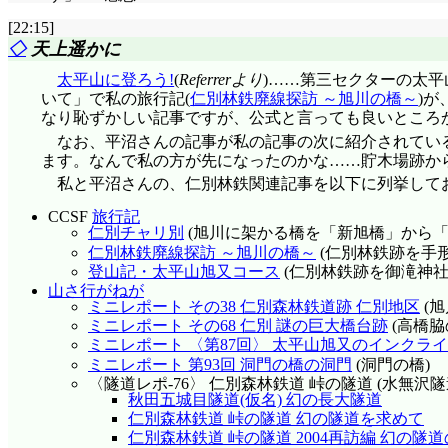
[22:15]
◇
天上遥かに
太平山に登ろう!
(
Referrerより
)……第三セクターの太
いて」で私の旅行記(
仁別林鉄廃線探訪 ～旭川の橋～
)が
なり恥ずかしい記事ですが、公式と言っても良いところ
なお、平沼さんの記事が私の記事の次に紹介されてい
ます。なんで私の方が先になったのかな……貯木場跡か
私と平沼さんの、仁別林鉄関連記事を以下に列挙して
CCSF
旅行記
仁別チャリ別
(旭川に架かる橋を「新旭橋」から「
仁別林鉄廃線探訪 ～旭川の橋～
(仁別林鉄跡を手形
登山記・太平山旭又コース
(仁別林鉄跡を御滝神
山さ行がねが
ミニレポート その38 仁別森林鉄道跡 仁別地区
(
ミニレポート その68 仁別 謎の巨大橋台跡
(高橋脇
ミニレポート 〈第87回〉 太平山旭又のインクラ
ミニレポート 第93回 洞門の橋の洞門
(洞門の橋)
〈隧道レポ-76〉 仁別森林鉄道 峠の隧道 (水無沢隧
秋田五城目隧道(仮名) 幻の長大隧道
仁別森林鉄道 峠の隧道 幻の隧道を求めて
仁別森林鉄道 峠の隧道 2004再訪編 幻の隧