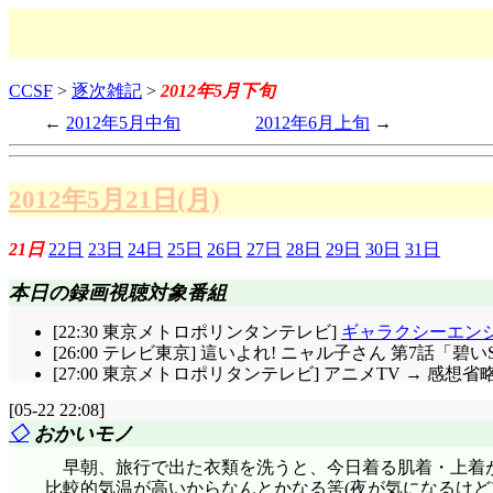
CCSF
>
逐次雑記
>
2012年5月下旬
2012年5月中旬
2012年6月上旬
2012年5月21日(月)
21日
22日
23日
24日
25日
26日
27日
28日
29日
30日
31日
本日の録画視聴対象番組
[22:30 東京メトロポリンタンテレビ]
ギャラクシーエン
[26:00 テレビ東京] 這いよれ! ニャル子さん 第7話「碧
[27:00 東京メトロポリタンテレビ] アニメTV → 感想省
[05-22 22:08]
◇
おかいモノ
早朝、旅行で出た衣類を洗うと、今日着る肌着・上着
比較的気温が高いからなんとかなる筈(夜が気になるけど