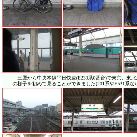
三鷹から中央本線平日快速(E233系0番台)で東京、東北
の様子を初めて見ることができました(201系やE531系