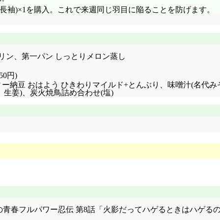
(長袖)×1を購入。これで来週同じ羽目に陥ることを防げます。
ガリン、第一パン しっとりメロン蒸し
0円)
東北 チャリティー納豆 おはよう ひきわりマイルド+とんぶり、味噌汁(
生姜)、炭火焼鳥詰め合わせ(塩)
 ロック・リーの青春フルパワー忍伝 第8話「火影だってハゲるときは