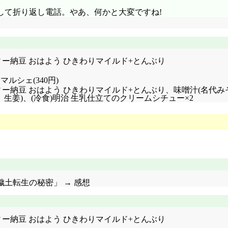
して折り返し電話。やあ、何かと大変ですね!
チャリティー納豆 おはよう ひきわりマイルド+とんぶり
ルシェ(340円)
東北 チャリティー納豆 おはよう ひきわりマイルド+とんぶり、味噌汁(
生姜)、(冷食)明治 生乳仕立てのクリームシチュー×2
4話「穢土転生の秘密」 → 感想
チャリティー納豆 おはよう ひきわりマイルド+とんぶり