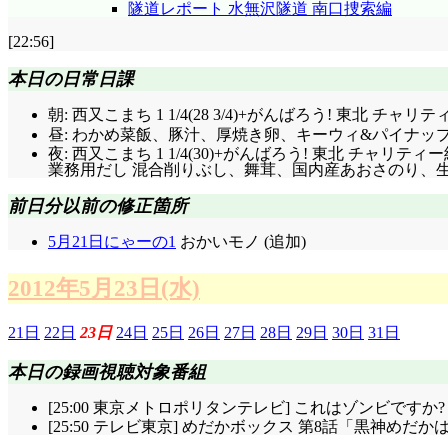
隧道レポート 水無沢隧道 南口捜索編
[22:56]
本日の日常日課
朝: 西又こまち 1 1/4(28 3/4)+がんばろう! 東北 
昼: わかめ菜飯、豚汁、厚焼き卵、キーウィ&パイナップル
夜: 西又こまち 1 1/4(30)+がんばろう! 東北 
業務用だし 混合削りぶし、舞茸、国内産あおさのり、生姜
前日分以前の修正箇所
5月21日にゃーの1
おかいモノ (追加)
2012年5月23日(水)
21日
22日
23日
24日
25日
26日
27日
28日
29日
30日
31日
本日の録画視聴対象番組
[25:00 東京メトロポリタンテレビ] これはゾンビですか?
[25:50 テレビ東京] めだかボックス 第8話「黒神めだか