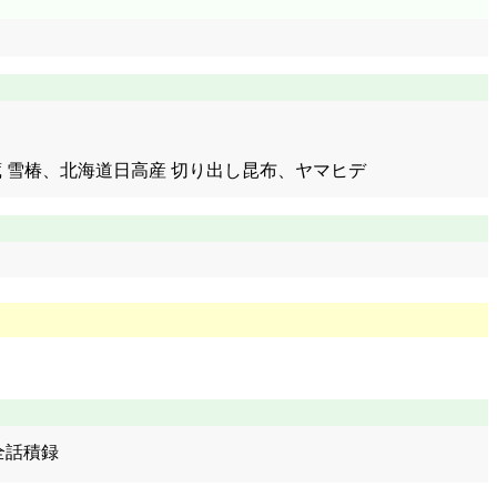
みそ蔵 雪椿、北海道日高産 切り出し昆布、ヤマヒデ
 全話積録