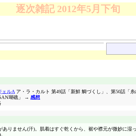
逐次雑記 2012年5月下旬
ジェルA
ア・ラ・カルト 第49話「新鮮 鯛づくし」、第50話「糸
いSAN瑚礁」 →
感想
略
がありません(汗)。肌着はすぐ乾くから、裾や襟元が微妙に湿
)。