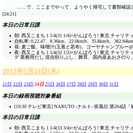
……で、ここまでやって、ようやく帰宅して書類確認
[24:21]
本日の日常日課
朝: 西又こまち 1 1/4(31 1/4)+がんばろう! 東北 
自転車: 0.22.47、8.36km、22.0km/h、35.8km/h、382.94km
昼: 麦ご飯、味噌汁(玉葱と若布)、ゴーヤチャンプルー@マ
夜: 西又こまち 1 1/4(32 1/2)+がんばろう! 
デ 業務用だし 混合削りぶし、舞茸、国内産あおさのり、
2012年5月24日(木)
21日
22日
23日
24日
25日
26日
27日
28日
29日
30日
31日
本日の録画視聴対象番組
[19:30 テレビ東京] NARUTO -ナルト- 疾風伝 第26
本日の日常日課
朝: 西又こまち 1 1/4(33 3/4)+がんばろう! 東北 