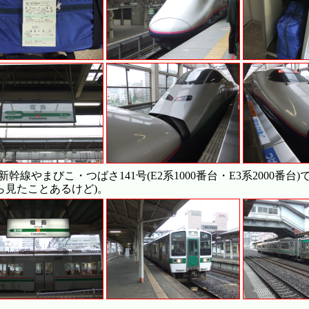
新幹線やまびこ・つばさ141号(E2系1000番台・E3系200
なら見たことあるけど)。