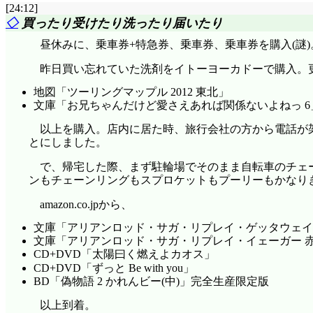
[24:12]
◇
買ったり受けたり洗ったり届いたり
昼休みに、乗車券+特急券、乗車券、乗車券を購入(謎)
昨日買い忘れていた洗剤をイトーヨーカドーで購入。
地図「ツーリングマップル 2012 東北」
文庫「お兄ちゃんだけど愛さえあれば関係ないよねっ 6
以上を購入。店内に居た時、旅行会社の方から電話が
とにしました。
で、帰宅した際、まず駐輪場でそのまま自転車のチェー
ンもチェーンリングもスプロケットもプーリーもかなり
amazon.co.jpから、
文庫「アリアンロッド・サガ・リプレイ・ゲッタウェイ 
文庫「アリアンロッド・サガ・リプレイ・イェーガー 
CD+DVD「太陽曰く燃えよカオス」
CD+DVD「ずっと Be with you」
BD「偽物語 2 かれんビー(中)」完全生産限定版
以上到着。