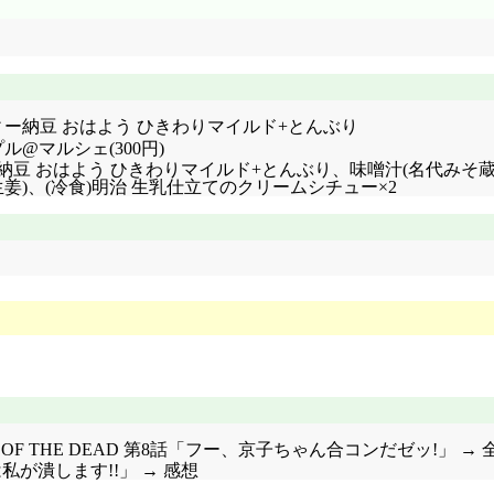
チャリティー納豆 おはよう ひきわりマイルド+とんぶり
@マルシェ(300円)
チャリティー納豆 おはよう ひきわりマイルド+とんぶり、味噌汁(名代
)、(冷食)明治 生乳仕立てのクリームシチュー×2
 OF THE DEAD 第8話「フー、京子ちゃん合コンだゼッ!」 →
は私が潰します!!」 → 感想