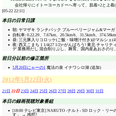
会社帰りにイトーヨーカドーへ寄って、肌着×2と上着
[05-22 22:11]
本日の日常日課
朝: ヤマザキ ランチパック ブルーベリージャム&マー
自転車: 0.22.29、7.67km、20.5km/h、31.5km/h、374.58km
昼: 三元豚入りコロッケ(ご飯・味噌汁付き)@マルシェ(45
夜: 西又こまち 1 1/4(27 1/2)+がんばろう! 
デ 業務用だし 混合削りぶし、舞茸、国内産あおさのり、
前日分以前の修正箇所
5月20日にゃーの1
魔法の泉 イナワシロ湖 (追加)
2012年5月22日(火)
21日
22日
23日
24日
25日
26日
27日
28日
29日
30日
31日
本日の録画視聴対象番組
[18:00 テレビ東京] NARUTO -ナルト- SD
す」 → 感想?