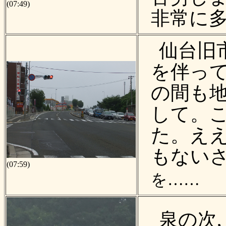
(07:49)
非常に
仙台旧
を伴って
の間も
して。
た。え
もないさ
(07:59)
を……
泉の次,