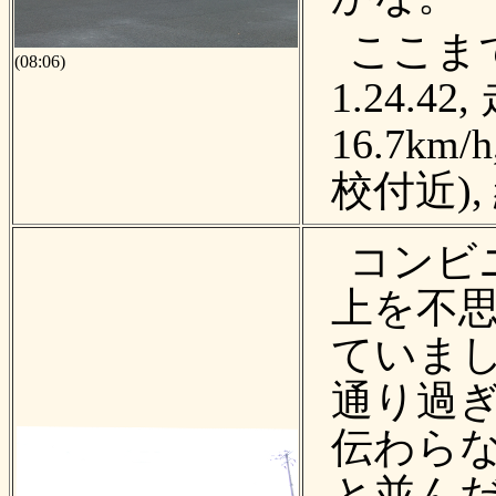
ここま
(08:06)
1.24.4
16.7km
校付近),
コンビ
上を不
ていま
通り過
伝わら
と並んだ