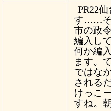
PR22
す……そ
市の政
編入し
何か編
ます。
ではなか
される
けっこ
すね。朝