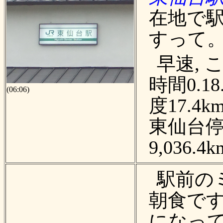
在地で
すって
早速,
時間0.18
(06:06)
度17.4k
東仙台停
9,036.4
駅前の
朝食です
になっ