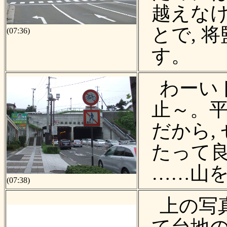
越えな
とで, 
(07:36)
す。
わーい
止～。
だから,
たって
……山
(07:38)
上の写