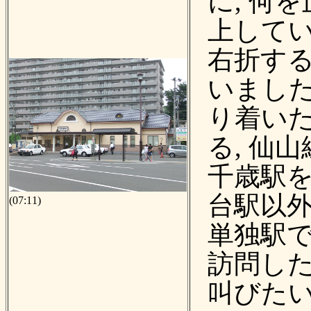
に, 何
上してい
右折す
いました
り着い
る, 仙山
千歳駅を
台駅以
(07:11)
単独駅
訪問した
叫びたい(^