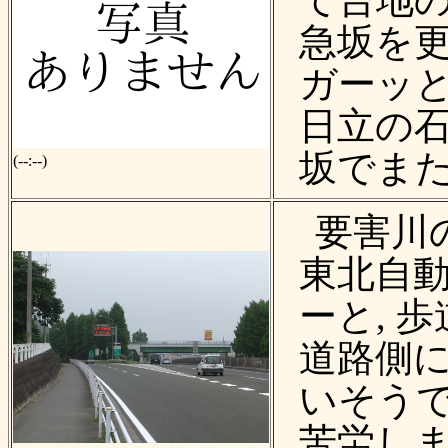
て台地の
急坂を更
ガーッと
日立の石
坂でまた
(--:--)
要害川
東北自動
ーと, 
道路側
いそうで
苦労し