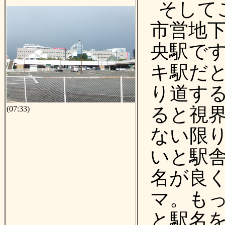
そして
市営地
央駅で
キ駅だと
り道す
ると視界
(07:33)
ない限り
いと駅舎
名が良
マ。も
と駅名