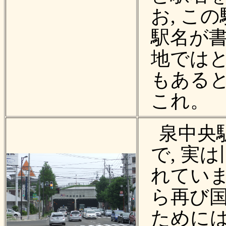
お, こ
駅名が
地ではと
もある
これ。
泉中央
で, 実
れていま
ら再び国
ためには