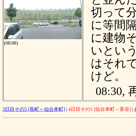
切って分
に等間
に建物
(08:08)
いという
はそれ
けど。
08:30
3日目その5 [長町～仙台本町]
|
4日目その1 [仙台本町～富谷]
|