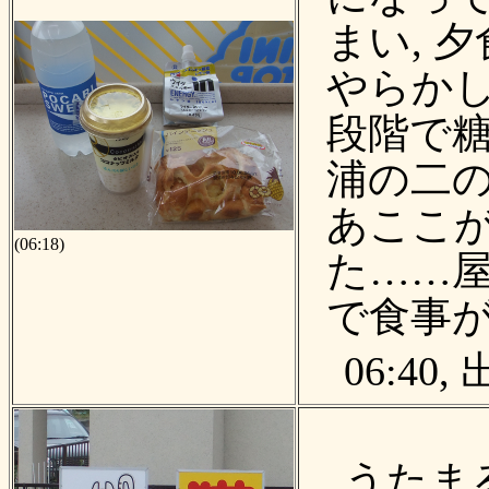
まい, 
やらか
段階で糖
浦の二
あここ
(06:18)
た……屋
で食事
06:40,
うたま