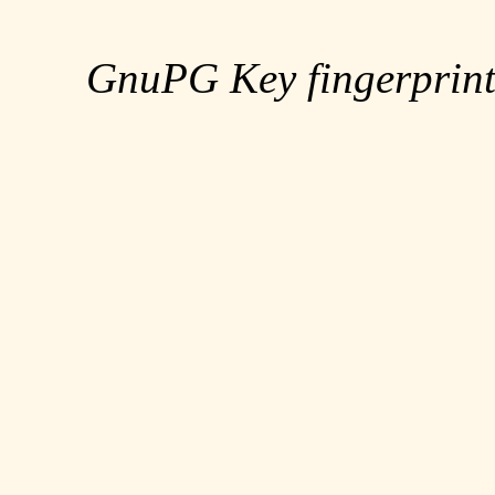
GnuPG Key fingerpri