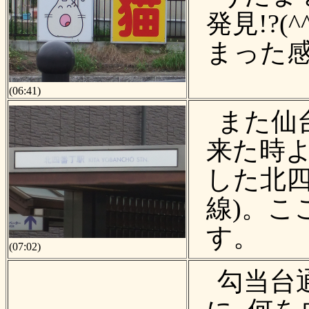
発見!?(
まった感
(06:41)
また仙
来た時よ
した北四
線)。こ
す。
(07:02)
勾当台