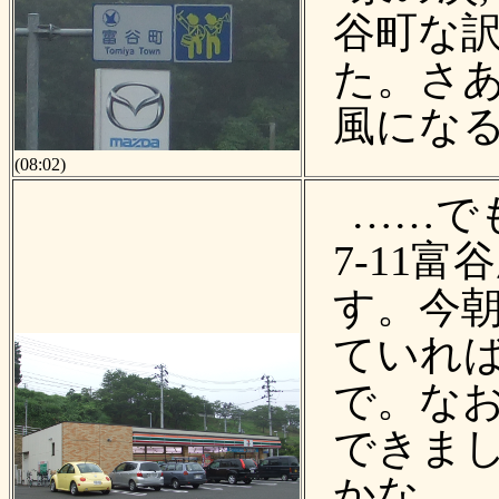
谷町な
た。さあ
風になる
(08:02)
……でも
7-11
す。今朝
ていれ
で。なお
できま
かな。