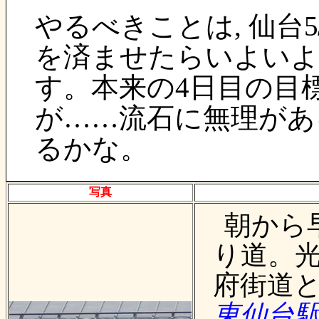
やるべきことは, 仙台
を済ませたらいよいよ
す。本来の4日目の目
が……流石に無理があ
るかな。
写真
朝から
り道。光
府街道と
東仙台