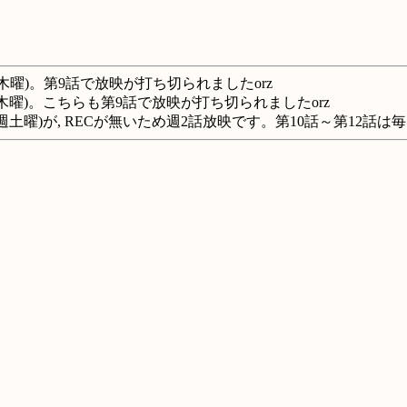
木曜)。第9話で放映が打ち切られましたorz
 毎週木曜)。こちらも第9話で放映が打ち切られましたorz
, 毎週土曜)が, RECが無いため週2話放映です。第10話～第12