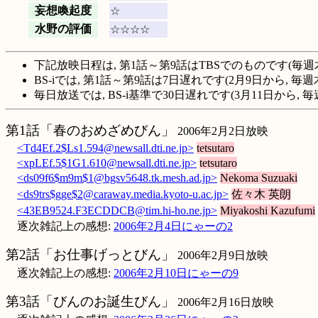
妄想喚起度
☆
水野の評価
☆☆☆☆
下記放映日程は, 第1話～第9話はTBSでのものです(毎週
BS-iでは, 第1話～第9話は7日遅れです(2月9日から,
毎日放送では, BS-i基準で30日遅れです(3月11日から
第1話「春のおめざめびん」
2006年2月2日放映
<Td4Ef.2$Ls1.594@newsall.dti.ne.jp>
tetsutaro
<xpLEf.5$1G1.610@newsall.dti.ne.jp>
tetsutaro
<ds09f6$m9m$1@bgsv5648.tk.mesh.ad.jp>
Nekoma Suzuaki
<ds9trs$gge$2@caraway.media.kyoto-u.ac.jp>
佐々木 英朗
<43EB9524.F3ECDDCB@tim.hi-ho.ne.jp>
Miyakoshi Kazufumi
逐次雑記上の感想:
2006年2月4日にゃーの2
第2話「お仕事げっとびん」
2006年2月9日放映
逐次雑記上の感想:
2006年2月10日にゃーの9
第3話「びんのお誕生びん」
2006年2月16日放映