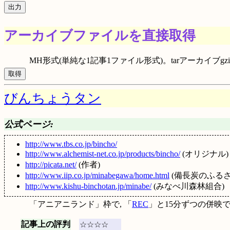
アーカイブファイルを直接取得
MH形式(単純な1記事1ファイル形式)。tarアーカイブgzip圧
びんちょうタン
公式ページ:
http://www.tbs.co.jp/bincho/
http://www.alchemist-net.co.jp/products/bincho/
(オリジナル)
http://picata.net/
(作者)
http://www.iip.co.jp/minabegawa/home.html
(備長炭のふるさ
http://www.kishu-binchotan.jp/minabe/
(みなべ川森林組合)
「アニアニランド」枠で, 「
REC
」と15分ずつの併映
記事上の評判
☆☆☆☆