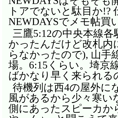
NEWDAYSはそもそ
トアでないと駄目か!?
NEWDAYSでメモ帖買
三鷹5:12の中央本線
かったんだけど改札内
らなかったので), 山手
場。6:15くらい。埼
ばかなり早く来られる
待機列は西4の屋外に
風があるから少々寒いなあ
側にあったスピーカか