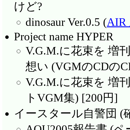
けど?
dinosaur Ver.0.5 (
AI
Project name HYPER
V.G.M.に花束を 増刊
想い (VGMのCDのCD
V.G.M.に花束を 増
トVGM集) [200円]
イースタール自警団 (確かPr
AOU2005報告書 (ペ