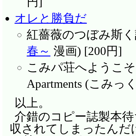
円]
オレと勝負だ
紅薔薇のつぼみ斯く語
春～
漫画) [200円]
こみパ荘へようこそ! Wel
Apartments (こ
以上。
介錯のコピー誌製本待
収されてしまったんだけ