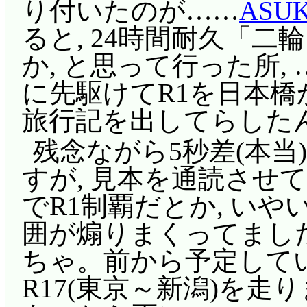
り付いたのが……
ASUK
ると, 24時間耐久「二
か, と思って行った所,
に先駆けてR1を日本橋
旅行記を出してらした
残念ながら5秒差(本
すが, 見本を通読させ
でR1制覇だとか, いや
囲が煽りまくってました(^
ちゃ。前から予定してい
R17(東京～新潟)を