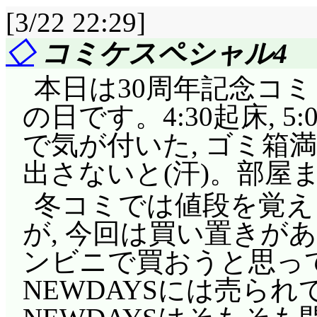
[3/22 22:29]
◇
コミケスペシャル4
本日は30周年記念コ
の日です。4:30起床, 
で気が付いた, ゴミ箱
出さないと(汗)。部屋
冬コミでは値段を覚え
が, 今回は買い置きが
ンビニで買おうと思って
NEWDAYSには売ら