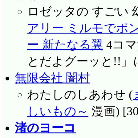
ロゼッタの すごい 幻の
アリー ミルモでポン
ー 新たなる翼
4コマ
とだよグーッと!!」
無限会社 闇村
わたしのしあわせ (
しいもの～
漫画) [3
渚のヨーコ