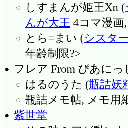
しすまんが姫王Xn (
んが大王
4コマ漫画, 
とら=まい (
シスタ
年齢制限?>
フレア From ぴあに
はるのうた (
瓶詰妖
瓶詰メモ帖, メモ用紙
紫世堂