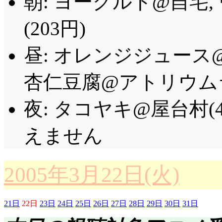
朝: ヨーグルト@自宅
(203円)
昼: オレンジジュース@J
杏仁豆腐@アトリウムラ
夜: タコヤキ@屋台村(
えません
2005年3月22日(火)
21日
22日
23日
24日
25日
26日
27日
28日
29日
30日
31日