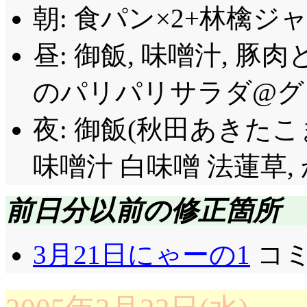
朝: 食パン×2+林檎ジ
昼: 御飯, 味噌汁, 
のパリパリサラダ@グリ
夜: 御飯(秋田あきたこま
味噌汁 白味噌 法蓮草,
前日分以前の修正箇所
3月21日にゃーの1
コミ