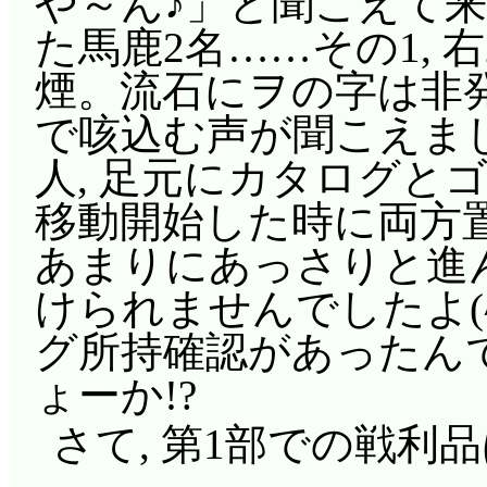
や～ん♪」と聞こえて
た馬鹿2名……その1, 
煙。流石にヲの字は非発
で咳込む声が聞こえまし
人, 足元にカタログと
移動開始した時に両方
あまりにあっさりと進
けられませんでしたよ(^^
グ所持確認があったんで
ょーか!?
さて, 第1部での戦利