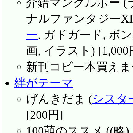
介錯マンクルポー (
ナルファンタジーXI
ー
, ガドガード, ボ
画, イラスト) [1,00
新刊コピー本買えま
絆がテーマ
げんきだま (
シスタ
[200円]
100萌のススメ ((略) 