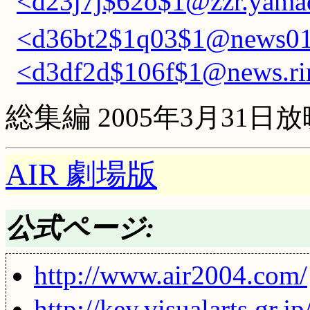
<d23j7j$62o$1@zzr.yamad
<d36bt2$1q03$1@news01.
<d3df2d$106f$1@news.rim
総集編
2005年3月31日放
AIR 劇場版
公式ページ:
http://www.air2004.com/
http://key.visualarts.gr.