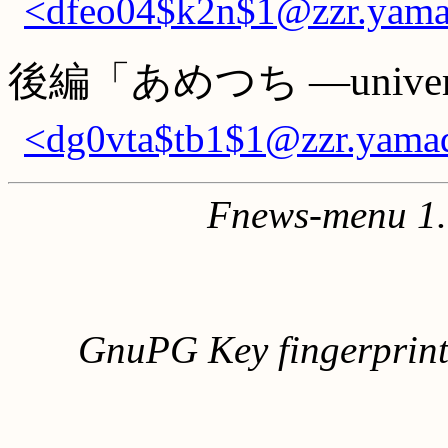
<dfeo04$k2n$1@zzr.yamad
後編「あめつち ―unive
<dg0vta$tb1$1@zzr.yamad
Fnews-menu 1.
GnuPG Key fingerpri