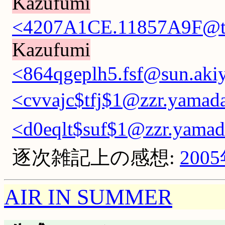
Kazufumi
<4207A1CE.11857A9F@tim
Kazufumi
<864qgeplh5.fsf@sun.aki
<cvvajc$tfj$1@zzr.yamada
<d0eqlt$suf$1@zzr.yamada
逐次雑記上の感想:
200
AIR IN SUMMER