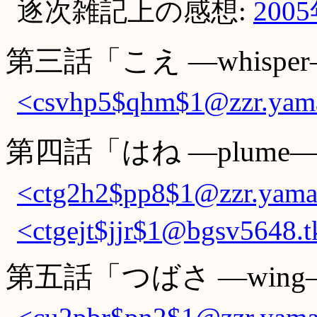
逐次雑記上の感想:
200
第三話「こえ ―whispe
<csvhp5$qhm$1@zzr.yama
第四話「はね ―plume
<ctg2h2$pp8$1@zzr.yamad
<ctgejt$jjr$1@bgsv5648.t
第五話「つばさ ―wing