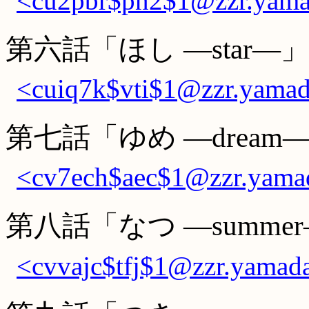
<cu2pbr$pn2$1@zzr.yamad
第六話「ほし ―star―」
<cuiq7k$vti$1@zzr.yamad
第七話「ゆめ ―dream
<cv7ech$aec$1@zzr.yamad
第八話「なつ ―summe
<cvvajc$tfj$1@zzr.yamada