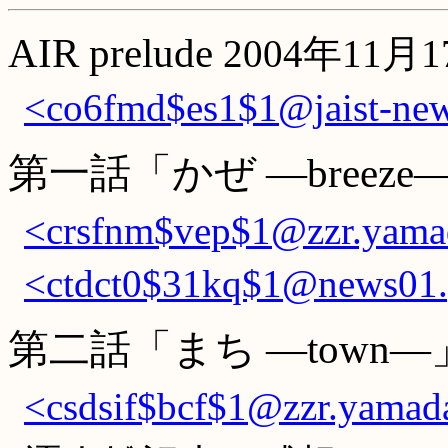
AIR prelude
2004年11月
<co6fmd$es1$1@jaist-news
第一話「かぜ ―breeze
<crsfnm$vep$1@zzr.yamad
<ctdct0$31kq$1@news01.p
第二話「まち ―town―
<csdsif$bcf$1@zzr.yamada