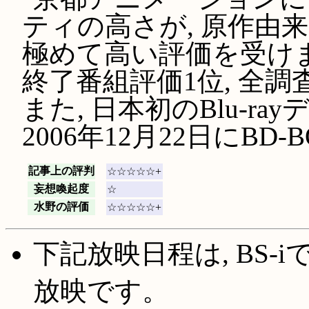
ティの高さが, 原作由
極めて高い評価を受けま
終了番組評価1位, 全調
また, 日本初のBlu-r
2006年
12月22日にBD
記事上の評判
☆☆☆☆☆+
妄想喚起度
☆
水野の評価
☆☆☆☆☆+
下記放映日程は, BS-
放映です。