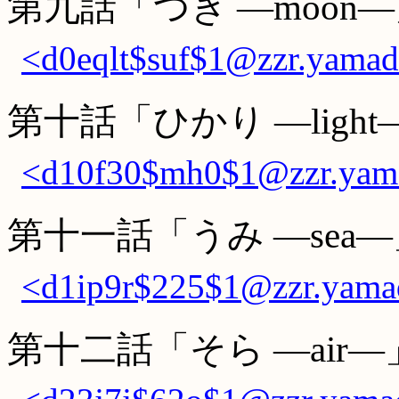
第九話「つき ―moon
<d0eqlt$suf$1@zzr.yamada
第十話「ひかり ―light
<d10f30$mh0$1@zzr.yama
第十一話「うみ ―sea
<d1ip9r$225$1@zzr.yamad
第十二話「そら ―air―