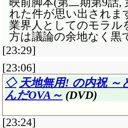
映前脚本(第二期第9話, 
クラウスのシルヴァ
で, 科学はキクちゃ
外食自体ほとんどした
れた件が思い出されます
タチアナ。「その瞬間
はっきりしています。
に来る前は両親の世話(^^
業界人としてのモラル
でいるような者が, 
けど(^^;;;
ですからね。でも霞家
方は議論の余地なく黒
るのか?」ラヴィの判断
太陽に接近。「ここ
外食などあり得ないで
ているのかな。クラウ
[23:29]
だ……」と言う科学と
もカスミが作ってばか
シップに乗り戦う理由
形。そりゃ, 宇宙に
[23:06]
は外で食べよう」くら
りにもシルヴァーナは
もできること」じゃあ
スミが貧乏性発動させるか
◇
天地無用! の内祝 
も正規ではないとはい
ているスケールの違い
み放題!」と聞いて目を輝
んだOVA～
(DVD)
るんですし, そうな
不測事態発生, 隕石衝
「頼む前から諦めるの
ラヴィを護る」なんて
隕石とは言わず小惑星
良い事言うねユリ様。
ら何故「シルヴァーナ
[23:24]
起源47億年よりはまし
思うの, この苺フェアには