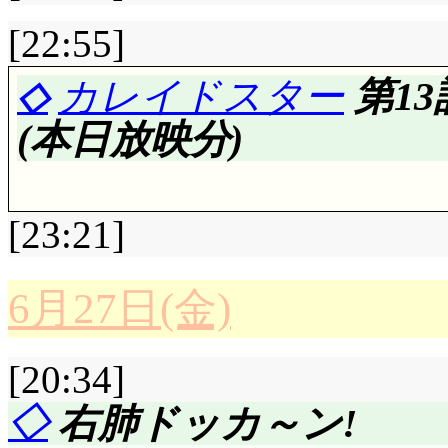
のかと思いましたが,
由付けられませんか? 
ってるんですね。融通
CD「ラヂオ天地 speci
せているようです。ユ
[22:55]
介。あ, でもラーメン花
評価……☆☆☆☆☆(前回比
せん。
ル!」っていう科学の決め
進弾の直撃もあるかも
◇
カレイドスター
第1
なんて量を注文したら
ルヴァーナにも降り注
まずいきなり余談。
ないと思うんですけど。
(本日放映分)
っけ。そういうチェー
負傷。うわ, ヤバい
得したステルヴィアの
一番外側の大風呂敷を
ポトポット達乱入。
ヤバいよー。
ーぽんあげる。」と書
し, まだ来ていない/
[23:21]
す)
次回: 「親友のアリ
が貰えるんですか……
と。店内うろつくのも
ら」キルヒアイス……
声あげる。」なのでした(^
6月27日(金)
が, どうしようもな
イステーション2用ステ
評価……☆☆☆☆(前回比: 
郎, 違和感あるんだかない
の!?
[20:34]
おおっ, 「テレビか
っています。でもここ
イラに! これはクラ
◇
右肺ドッカ～ン!
折角の片瀬家おもろ
るわけで, 余分な備品