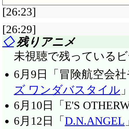
かったのか人魚達。あ
日増し湯のおっさんが
ドルの微笑み～! …
さだが御友達にしてい
てもうそらが実現してるよ
セイレーンの壷, しっ
んですが……守るべき
[26:23]
残っていません(表面
だけど……。お手伝い
か見えん……ジョナサ
い。水芸ができる分上
ても不本意でしょうな
器音波を防ぎますが…
じゃあねえ(^^;;; 小
と思うが)。お互いに悔
評価……☆☆☆☆(前回比: 
ゅ」なぷちこが可愛い
もそうらしい(^^;;; 
れなくなったあまえん
て, 成功した状態で
[26:29]
いるユーリが可愛いで
加湿機で体力増強した
れ。そして出会い?
るペイントと立て看は
「そうね, そうしましょ
見られないマジンガッ
と思うんだけどなあ。
七瀬家で中間試験勉
◇
残りアニメ
に敗退……弱い, 弱
ルモ・リルムで洗剤攻
ょ・どっこいしょ……
(← 脳内ではそう聞こ
んの御友達はいなくな
アンナの父, コメデ
まくった「城」がある
ある敵はいないものか
未視聴で残っているビ
効いているようには見
出すのでした。ゲマじ
だ……
まんまる神社の看板の
姓が違うから離婚してる
ます? 辞書を探しに本
指輪の効果は, 「ケ
凄まじいですし。ほら
るんじゃ駄目? 間欠
6月9日「冒険航空会
新作の舞台装置, ア
街の中心に位置するこ
想シーンのアンナは可
意しておかないのかとも
終わり。まあお約束な
巾で」攻撃するヤシチ
なるんだけどな(ex: 
クスに使う綱渡りの装置
え東西南北どちらの方
の面白い親父ですね。
「200円でできるおか
で指輪が壊れるの? こ
ズ ワンダバスタイル
え(^^;;; 摂のアド
るでじことぷちこがペ
ン。馬鹿みたいに大口
造りになっている 起
とは, 実はこの頃ヒモ
集」。成恵の文章盗み
と言いつつ添い寝する
すんだったら, これが
6月10日「E'S OTHER
らビームだせるにゅ……
体が動くのには流石の
ているようないないよ
けど, 勝手に読むのは
「W」マークのファス
上, 痛いと思うなー。
見まるっきり変えて,
今のはなしにゅ(*--*
辺, 作画が微妙にお
ろはもっと以前から存
6月12日「
D.N.ANGEL
なでコメディシアター
ハルナから手紙。こ
海斗に正体気付かせる
なんて, これ絶対何