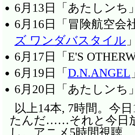
に, きよしとうさだの
た。生き生きと舞うレ
うである。そそそそそ
『しそこねた』ジャッ
が, はじめちゃんは
6月13日「あたしンち
突然アイドルショー
だ……わからーん!!
り。なお, ギリギリの
となのでそろそろおな
れが一番笑えるっての
しょうか。隠そうとし
参加したなあ……言い
手を取り合って喜ぶミ
6月16日「冒険航空会
のシーンが1コマありま
清く, 正しく, 美し
るお笑いもありますけ
すけどねー。ハルナか
のか? タキさんのかけ
かいい感じになりそう
ての装置だと一筋縄で
にかく一度参拝すれば
ズ ワンダバスタイル
になってません。「素
旅館へのお誘いでした
笑。
なくても黴生えてるく
ラでも転落。能力も技
ね。あとごみはもって
はツッコミしかできな
にし続ける成恵が笑え
6月17日「E'S OTHER
きるのがレイラの強さ
ね。たのむね。」
言っていましたが, 
はじめちゃん(と丸尾)
6月19日「
D.N.ANGEL
メインスポンサーのケ
お昼を知らせる鳥はなん
え。自分のふがいなさ
いように指導……しな
方がそらに内定(予算2
昼) うーむ今回も解ら
6月20日「あたしンち
めることができない…
連れて来た(^^;;; 
「(良い意味でも悪い
ン。
第22話:
☆☆☆
丸い手
い込みの激しさ, ボ
以上14本, 7時間。今
のを恐れると同時に…
マ。アーティスティッ
お笑いへの道は遠いア
たんですが(^^;;; 
たんだ……それと今日放
でカロスやケネスが見
取ろうとしたけど失敗
線になってしまいます
が……」海でも全員記
し。アニメ5時間視聴。キツ