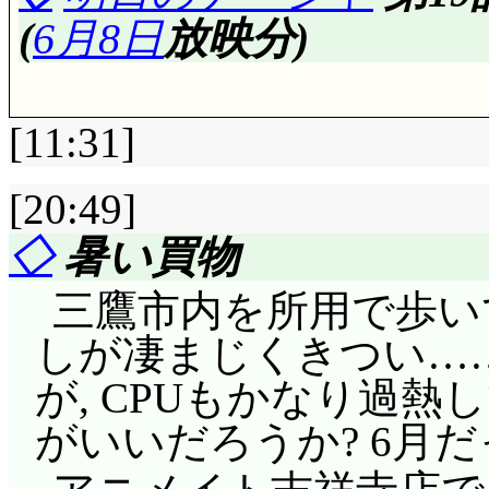
「おーい『悪の花』～
るちあの誕生パーテ
あれ, OPの歌詞字
(
6月8日
放映分)
け無駄なんで。ユーリ
咲かせるったって株が
どうも海斗のノリが悪
きくなりました。何故
でも吸い取ってしまう
うに黒く, 氷のように白
一緒だからかな。つー
トプル製作の新しい
れで価値高そうですな
もの。だからって全部
[11:31]
てだよ。サーフィン仲
す。なるほど, 確か
れますか?
いんだけど。黴だけじ
ら知りませんでした。
ね。ミルモ達4人の楽器
[20:49]
何で隣のバンガロー
うな人参です。一体ど
だけに……女子の受け
評価……☆☆☆☆(前回比: 
限まで高まった時に発
◇
暑い買物
んですか。教師と生徒
ょうか, 料理人みた
斗からのアプローチも
ていて……ミルモの場
ヴェネツィアの夜の
斗は要監視(^^;;; 
三鷹市内を所用で歩い
デス。その人参をペタ
うかれすぎるちあに対
それだと(^^;;; マラ
ら……と妄想するナージ
ているしかないるちあ
しが凄まじくきつい…
「ペット妖精以外をペ
させようとするヒッポ
を作ったり増やしたり
い, 想像に振り回さ
ら教えてやる」とか言
が, CPUもかなり過
ど……」だから忠誠心
できないなら, むし
緑の魔法, 物の形を
スクのケンノスケを思
それに「泳げない」ん
がいいだろうか? 6月
思わなかったんですね
うな(^^;;; 「絶体
り。トライアングルに
い(^^;;; しかし町
い」んだと思うんです