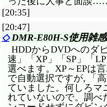
った後に人事と面談…
より頭大きくなっちまった
うとしない不緑に対し「
[20:35]
湖? 高圧送電線とか
こまで来て何を得たの?
ね。花形の自宅は住宅
[20:47]
今まで不緑に手玉に取
やって連れて行ったん
点を越えた瞬間という
◇
DMR-E80H-S使用雑感
れよ」と聞いて, 即
た……と表現するのは
HDDからDVDへのダ
付いた私は馬鹿です(^^;
(^^;;; 付録の目が見
速」「XP」「SP」「L
の中にしまってるんで
置いてった(^^;;; み
選べます。XP～EPは言
平気ですねって, そう
に身体出した状態で帰還で
で自動選択ですが, 「
ルのカードじゃないと(
帰還すると見事に一
ていました。何しろマ
東京ハンズの袋を抱
JUICE。みっくすJUI
れていないので。調べた
(もしかしてこれが洒落
形や不緑, 科学がフ
ンコードせずにダビン