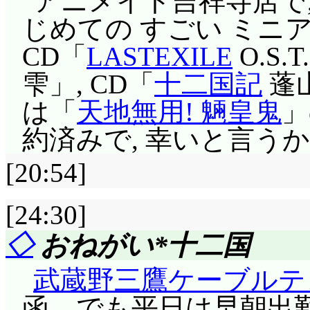
ミに苦笑。この時点で
アニメイト吉祥寺店で,
にも見える」爆笑。
物を動かしたり消した
民の祭でしょうから当
たら, 部分的に戻った
は, 本気でそう思ってる
じめての すごい ミニ
サーフボードをプレ
ク色の魔法, 人を操っ
夜の街へ一人で買い出
よ)。「よし, 私は太
てシタールなんだ……
CD「
LASTEXILE
O.S.T
れ予想通り。初心者用
ムルモの魔法だけ毛色
年マリオと病気の母親
と」オイ(^^;;; ヤな
いんじゃ(^^;;;
雫」, CD「
十二国記
蓬
海に入らないわけには
はさらに大きな力が…
うナージャは, 「別
妙なじーさん登場。
は「
天地無用! 魎皇鬼
」
カビラの暴走で街中
ーするの? ひっくり返
人間界を悪に染める
もいいんだよ」と言わ
ないのだろう」じゃ,
約済みで, 幸いと言うか会
くもっちょ, リルムが
う問題じゃなく。モモ
ラブを結成したんです!(
ー♪ ……それしか歌詞ない
ね。指輪……随分西洋
ムの一人芝居, 珍しいパ
[20:54]
ゃんって確か第5話で
ないですけどねー。「
まれている者が恵まれ
んの正体は, 願いの指輪キ
能が効かなかったか),
は, 延期されていた
る一員なら, アクミ
[24:30]
スや黒バラと同じ考え
寄せの伝説なんだ。だ
の安純の部屋。雨にア
いるという連絡が来た
ますな。ダアク, ちゃ
合, フランシスでも施
◇
おねがい*十二国
書かれていて当然です
合わん(^^;;; 「笑う
珠も見つかり……そうで
人合わせればアクミに
し」)はできないでし
が馬鹿です。ラブラブ
武蔵野三鷹ケーブルテ
の乙女心なんだからな!」
たんでした。地上にいる理
すぎる(^^;;; アク
バラはだから一枚上手
音と太郎ちゃんですが
函。でも平日は早朝出
めることに他なりませ