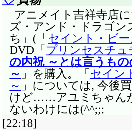
ーとクラウスを脅すラ
p01
より)って, 何よそ
アニメイト吉祥寺店に
(^^;;; お弁当, 戦闘中
コ来ているのに「後7日
ズ・アンド・ドラゴンズ
情が凄いなあ。
後した理由が今だ不明
ち」(「
セイント・ビー
ヴィンセントに「シ
あやめがワイヤーよじ
DVD「
プリンセスチュ
捕りにせよ」との勅命
行き確認した……って
の内祝 ～とは言うもの
はアルだけを目標とし
れて行ってもらいまし
～
」を購入。「
セイン
ス他も含めて確保した
な!? 花形, 売れた
～
」については, 今後
ントは, 勅命に捕ら
払えないんですか(^^;
けど……アユミちゃんが
らさらないようで。や
人的な理由でワンダバ
ないわけには(^^;;;
解できていないようで
手は携帯電話だったの
[22:18]
龍の巣じゃ……(違) 
どれみな「ワンダバスタイ