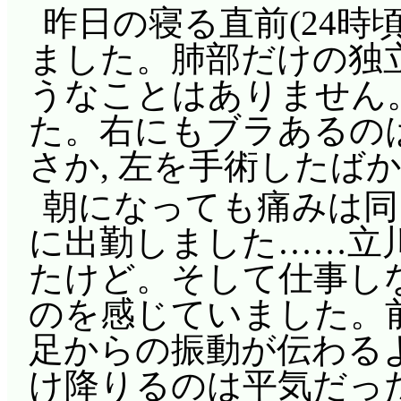
と思っていたんですが
飛行物体, 不粋な非常
昨日の寝る直前(24時
誕生日イベント。誰か
うのも想像が……つかん(^
たかったよう。それ以
ました。肺部だけの独立
かえでの家族全員(かな
に。ステルヴィアの面
レイラに向かって, 
うなことはありません
るな&なるが揃っていま
しーぽんと光太(妬), 
今回はカロスをおとし
た。右にもブラあるの
ラがデジガメと(^^;;; 
ボパフェの大とヤケコー
いるのか……ユーリが
さか, 左を手術したば
デジガメがいるとなる
身キャラッツ, と思
無視する宣言をしたレ
朝になっても痛みは同
れでなくても暴走幼児の
にちょっかいかけて笑
るユーリ。初めて表情
に出勤しました……立
内で大騒ぎ。「出て行け
れに加えて何か抱えて
らレイラがずれたって
たけど。そして仕事しな
題を起こしていた霞家
らずしーぽんのサポー
前回は素晴らしい演技
のを感じていました。
かこの場ではカスミだ
先に気付いてやれなかった
ラと一緒での演技はま
足からの振動が伝わる
るるな&なるは放免。
ファッションでアリサ
やアンナとは, 魔法
け降りるのは平気だっ
普通そうそう客を退場