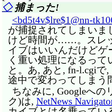
◇
捕まった!
はり偽月じゃないか」
すが, この瞬間は流
<bd5t4v$lre$1@nn-tk106
した。で, 宇宙人と
が捕捉されてしまいまし
される(^^;;; クリ
けど時間が……。スレッ
で拾った宇宙生物, 
イブはいいんだけどゲ
ましたが, さて何で
く重い処理になるって
ければならないでしょう
と。あ, あと, fn-l.c
よると「サチコ(小)」
途中で変わってしまう
乗れないと言われたに
ちなみに, Googleへ
の奪い合いを繰り広げる
ク)は,
NetNews Navigato
うしている間にロケッ
カイブとは名乗ってい