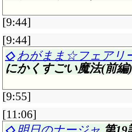
モ。楓, 机開けないのか(
「当面の生活費が稼げ
いていなかったんだし(^
[9:44]
客さん少なすぎるわよ
黴が生えていたのでし
(^^;;; ダーツ放り投
するミルモ, 妖精界
[9:44]
させるなんて素晴らし
すね。そもそも雨降ら
評価……☆☆☆(前回比: ±
◇
わがまま☆フェアリー
疑問ですが(^^;;; 命
イトル, 平井が渋く(ある
7月3日に七海るちあ
にかくすごい魔法(前編)
ていないのに「一本松
毎度アクミに「悪の
が済んでいれば恋も解
り書いてあるのが恣意
ダアク。熱狂/ダアク(-
いるのはそのためか…
しおりをさっき見たま
[9:55]
るのもいつものことで
ことを, あーんなこ
のも書いているんだろうな(
奴なわけで……影絵「
る」えー, 出来れば
[11:06]
「願いの指輪」につ
しいですな(^^;;;;;;;
(^^;;;
評価……☆☆☆☆(前回比: 
◇
明日のナージャ
第1
モノが気配で判るのが