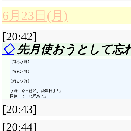
せます。そらとの対比
いのランキングだった
いですね。花売りのロ
動きは抑えられてしま
6月23日(月)
通ですね。「でじこの
として, 既に失恋済みで(
評価……☆☆☆☆(前回比: 
らは本番でもディアボ
略にょ」に笑い。結局,
渡って, ルカが落と
[20:42]
「こんなものしか出
ちてもディアボロなら
もぷちこらしい), 第2
意味でもありがとうなクリ
てるんだとしたら困っ
◇
先月使おうとして忘
でも実際のステージで
ばっちゃ, 第4位はぽけ
ンデライオン一座をル
は(^^;;; あやめを
ろでディアボロって, 
っといたよね), 第5
(踊る水野)

ャの背後で, クリスチ
んでしょ。あっさり連
摩擦が大きい筈だし。
(踊る水野)

けみりの出現で「その
(^^;;;
ヒールホールド(ひまわ
(踊る水野)

わだかまりが無くなっ
だ(^^;;;
とれびあーん。トレビ
水野「今日は私, 給料日よ!」

ら), 逆ベアハッグ……
くとも今回そらが「自
したんですか? しか
ャーマンスープレック
[20:43]
は認めるレイラ。でも
あるのね。ブローチが
ただ1つのロケットに
よりも協調が必要にな
って? 次回: ハナちゃん
[20:44]