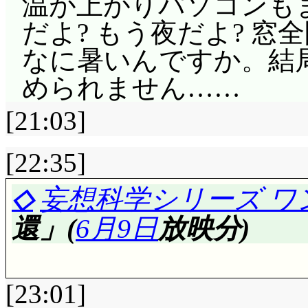
温が上がりパソコンもま
フールが随分しつこいな(^
りの人がいる……商店
の想像図, どうして
だよ? もう夜だよ? 窓
が……フールを縛り上げた
(^^;;; まんまる神社: 
ってるんでしょう(^^;
なに暑いんですか。結
まだ見出せない物があ
ンガッパ, まだいたんだ
通紹介した側だと思うんで
められません……
しまって複雑なそらに
映されないのはパター
スチャンって歳いくつ
経由ケイト経由でマリ
[21:03]
は明るい気持ちで楽し
橋の上ですりを捕まえ
続行。ケイト……全然
た。
群だ)ですが, ブロー
[22:35]
第5話で倒れたそらの
いつも出しゃばるスポ
ました。以後, 人手
◇
妄想科学シリーズ ワ
人魚姫のファン・マリ
クサー(僕さぁ) それ,
かけて幾千里。泣いて
還」(
6月9日
放映分)
閉園時間までパイレー
第24話:
☆☆☆☆
ぷち
ナージャは流石なんで
こっちは下に網がない
5位に落ちた」やすし
るとフォローなしです
テスト本番。流石に
[23:01]
しない方が良いと思うが(
入した結婚式, 新郎新