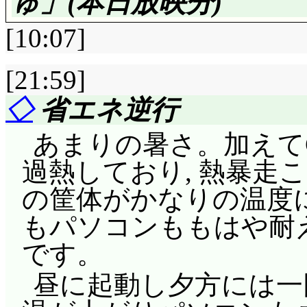
ゅ」(本日放映分)
ら, 坐禅。なるほど,
らして, 全部話した
わらずいいですなあ(
っていたら, 2人目か
[10:07]
な香奈花には, バチ
のがイヤですが(^^;;; )
(^^;;; 我々は今アル
グ。「幸せだったから
ナージャに引き寄せら
[21:59]
アーダンス!! ヨガ+石炭
のですよ」苦しくったっ
ラ博士ことクリスチャ
◇
省エネ逆行
か勘違いしてるかしら
を望めば幸せな瞬間は
第23話:
☆☆☆
TV番
まに不機嫌(^^;;; そ
あまりの暑さ。加えてC
て舞台に立っているんですねー
朝。丸尾, 何て恰好して
街」の取材。レポータ
だよ(^^;;; それどこ
過熱しており, 熱暴走
ロッカーにディアボ
おかみが用意したとは
にょ生米にょ生卵にょ
はリタの動物芸だけじ
の筐体がかなりの温度
ャーロット。ディアボ
せてたな(^^;;; ハ
ですなあ……やすしの
があったっけねえ……
もパソコンももはや耐え
「喜ばれたっぽい」同
婚式。今も幸せだけど
が。テレビカメラが何
激しく解るが, 失礼な(^^;
です。
(違) いやあ, いい話
も含めて, 家族になれ
増し湯, 前回のアレ
1日お休みを貰って…
昼に起動し夕方には一
た。で, ディアボロ
きよ! じゃない。
ね。おしゃれ泥坊刈巣
ージャってば御姫様だ