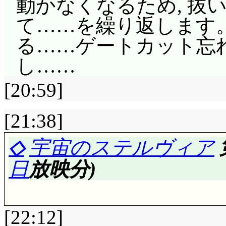
邪気ですな(^^;;; 「
動かなくなるため, 抜
ですか……? ああ, 
タッフインタビュー中
りませんけど。後ろ髪
うのは, まさかマト
て……を繰り返します
にだけはめろめろです
希深の舞台らしきとこ
「ファミリーレスト
つ?
る……ゲートカット忘
みっくすJUICE全
ありましたから, Zだ
ェイトレスさん, 何だ
「中枢」攻撃するタチ
し……
ダバ各号他がモデルで
GXPのアイキャッチ,
@
LASTEXILE
を思い出
ンシップを攻撃……こ
[20:59]
い妄想だった……と思
いたんでしょうか? 第
順番待ちで一悶着, 龍
機被弾。ここからタチ
てキクちゃん帰還! あ
収録版では動きがあっ
ューに迷って三悶着。
[21:38]
し……まさか負傷して
(^^;;; EDの絵は差
なかったし, 他見覚え
てもいいと思うけどな
ユリアヌス, マルテ
◇
宇宙のステルヴィア
しれませんが)絵がい
総合評価……☆☆☆(みっ
の? 何にせよ, 仙左右
固定されるシルヴァー
日
放映分)
ジットは全て初見。随分遊
たファミレスではなく
について, 今回謎が明
ヌスを引き寄せ, 一気
第3期第1話(9月18
持っていないという,
を拡散発射。ウルヴァ
ら「妄想」の部分があ
[22:12]
り来るモノ」が発表さ
齢者や地方人……もう