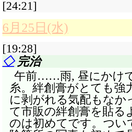
と思うんですが……宇
[24:21]
ちいち返事している花
いか?
空け方からして, 科学も狙
6月25日(水)
結局落ちてしまったサ
アイドルのみっくすJU
評価……☆☆☆☆☆(前回比
して水素を発生させ, 
りだこ」ということで
[19:28]
前回の捕捉。ディー
接電極入れて分解でき
形。本当は「引っ張り凧」
アナトレー人と外見が
◇
完治
ったとして, 花形の煙
新たな刺激を求めた途
てはクラウスもラヴィ
午前……雨, 昼にか
う……した。でも次の
れてしまうのにも爆笑
ことは, ディーオ達は
糸。絆創膏がとても強力
も平然と生きてるし(^^;
主導権の取り合いで
とか考えました。
に剥がれる気配もなか
パチンコ方式はワンダ
JUICE。CDその他
て市販の絆創膏を貼るよ
アル発動によるクラ
第1話で一番最初にや
用されていないなあと
のは初めてです。ついで
し, ウルヴァヌスの
故郷の星へ……って,
ル, 花形が勝手に書いた奴だ