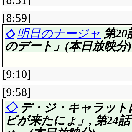
フールが原因で悪夢
あれはアンナに対して
方向性はSFに偏って
と他の場所で寝れば(
あー, 綺麗に治まった
いよ, 絶対大丈夫だ
[8:59]
ような状況では, 火
あ。新生ジャック・バ
なものですね。成恵は
◇
明日のナージャ
第2
うべきで……悪かった」(^
す……再登場ある?
きるのは成恵自身が実
のデート」(本日放映分)
綱渡りの練習を始め
現は止めろ)。和人が結
ね……頑張って技能に
業文集が影響している
[9:10]
てかなり強度あるから
ないなあ。
なりそうですけど。あ
春菜結婚式プロジェ
[9:58]
(以下自粛)
和人は, 山へ花を探し
評価……☆☆☆☆(前回比: 
◇
デ・ジ・キャラットに
そら, 行くわよ……
に恣意的な場所に花が
からくり自動車展開の
ビが来たにょ」, 第2
に!」またアヤしい師匠
かみに……どこまで説
持ち悪いですが, イ