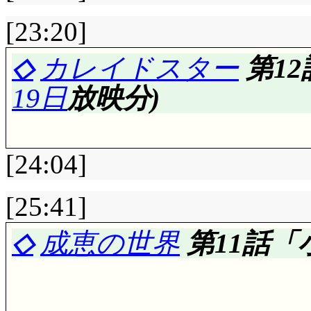
みたいじゃなーい!!」あー
かなあ……火の回り速
て解りますね。暴走し
出られない(^^;;; 
でしょうか。お前五月
にし, フランシスの
の?」「騒がれると面
掃除魎呼を思い出して
けなさそうです。「こ
[23:20]
チロちゃんをぷちこの
織は, 途中から何や
うさだを追いかけてま
て, 黒バラは偽善だ
て言う台詞じゃないで
評価……☆☆☆☆(前回比: 
いて出た安純にモップ
プリンセスが現れるか
ーんたまには役に立つ
◇
カレイドスター
第12
くなったミルモ・リルム
れていた文章は後述し
る人がいるのも事実で
ユーリの催眠音波で
ず。
海に帰ろうとしていた
うおお, スポンサー
エラそうに歩く紙ってど
19日
放映分)
魔法で石化。これは凶
も良いんでない? ば
とはできないんですけ
いなくなったから心お
強力洗剤スーツ+雑巾
見て急遽海に飛び込み
ションやってるー!!
のし紙(ノッシノッシ
楓の涙が出てしまいま
たが, 商売繁盛の神様
んでいないのもまた事
最終兵器音波で対抗だ
入。「何で家の中がジ
ル達を見付けて……原因
喜劇人魚姫は好評の
せんでした。
死んでしまいます(激違
様……何かピンポイン
ラのしていることも大
って書いてありますわ
[24:04]
だ……」ある意味黴よ
の方を先にどうにかし
少ないなあ。これじゃ
第20話:
☆☆☆
風呂釜
何か存在しそうな気が
「Noblesse oblig
次回: 最後の審判さ
壇……アヤしい, アヤしす
の仕業だけど, あたい
呑ませるくらいしか方
[25:41]
サブタイトル, 「す
てのようです。猛烈な臭さ
ぎが少しずつずれてま
きるし……
いるのか知らないけど
味不明ながら責任を取
に作戦を期待していた
評価……☆☆☆☆(前回比: 
だね。何だかそこだけ
ンニク納豆ドリアンラ
し……でもフォローな
唇も盗んで行った黒
◇
成恵の世界
第11話「
きにはさせん」「そう
ケ・ハンゾーが惚れ込
鹿です。手を貸すって
感じがしていい演出で
味を食ってるおっさん(
レイラが出演した映画
ビシ撃てるようにする
んでした。次回: 第4
劇風ですな。何でここ
狂/ダアクを買い戻せ
結局コテージはほぼ
あくまでも「宇宙人」
(合ってる?)が来てるの～。
征服できますように祈るにょ
アンナの夢は笑える
場。
に伝わる伝説なんでし
守るべき物があるんだ