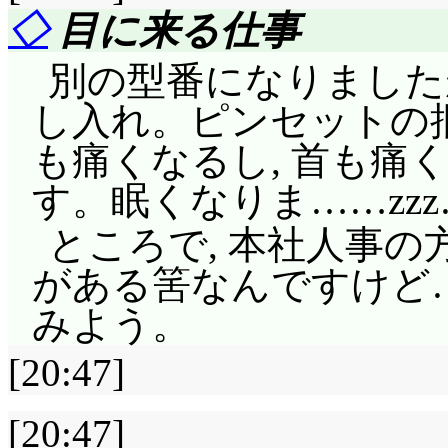
い。不緑も戻るつもり
ことできるかなあ?
◇
目に来る仕事
「月に行きさえすれば
別の型番になりましたが
だ。でも不緑の主張は
し入れ。ピンセットの掴
行っているってことの
も痛くなるし, 首も痛
なんだろ……工作を行
す。眠くなりま……zzz
わだかまりだとか?
ところで, 本社人事
不緑に啖呵切って, 
がある筈なんですけど
は科学という蜘蛛の糸
みよう。
自分が率先してみっくす
しまっただけに, 悲
[20:47]
ょうね。ふてくされて観
[20:47]
形……何だか重力加速