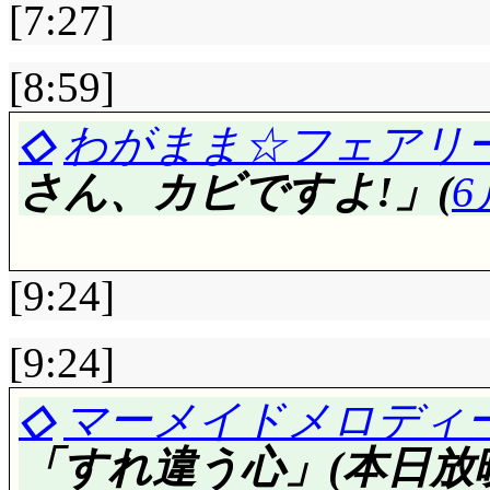
[7:27]
[8:59]
評価……☆☆☆(前回比: ±
◇
わがまま☆フェアリー
波音, 水着見せびら
さん、カビですよ!」(
6
巻いて来る必要あるんだ(
が妄想大爆発なのは歓
[9:24]
い)。「うちの人魚さ
行きたがるんでしょう
[9:24]
言っても無駄です。正
評価……☆☆☆☆(前回比: 
◇
マーメイドメロディ
ころか既にバレててお
楓の机の引き出しに
「すれ違う心」(本日放
ら。