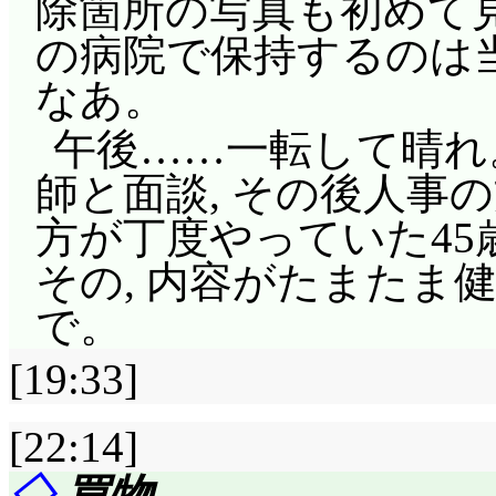
除箇所の写真も初めて見
つつも指示を出すソフ
大気圏脱出, と考えると
ほど, それなら実際
の病院で保持するのは当
ルヴァーナのスポンサ
トダウンなし。だから
いなくてもまったく問題な
なあ。
最初から面従腹背?
最終回。
狙っていたんだとした
午後……一転して晴れ
タチアナ, ヴァンシ
考えたものです。後付
師と面談, その後人事
リシア文字ですか……
す。
方が丁度やっていた4
かりアホ担当ですな。
これが無重力だ, キク
その, 内容がたまたま
るタチアナ, 突っ込
るでしょうに……と思
で。
いる(天然なのかわざと
ですね。「キクちゃん
回のタチアナはいじめ
[19:33]
ートです!」と聞いて,
とクラウスの意識をそ
なのかなあと思ったん
[22:14]
るんじゃないかという
地球に来るまでのカウ
◇
買物