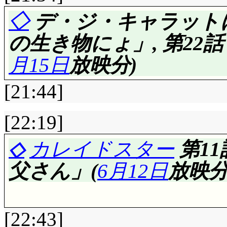
談は場の雰囲気読んで
なっていましたし。
ですが……ナージャ, 
るちあが頭ぶつけた程
の吸盤は何に使ったのか不
◇
デ・ジ・キャラットに
た方も少しは考えまし
第19話:
☆☆☆
埃が溜
朴訥(-10CP)な。第
「人間担当」ワルモ
が当たったら完全崩壊
の生き物にょ」, 第22
「自分で言うのも何だ
カップルばかりの浜辺
ール……えーと, 誰だ
ますね。黒バラについ
低いですが確かに混乱
に来た海斗, 「本当に
なりのもんだぞ!」1年以
月15日
放映分)
ーティの準備を続ける
ック「ゼビウス」の主
能なんだよね, 馬鹿だけど
黒薔薇独占インタビュ
が響くんですが, エ
に匹敵する者としてヤ
ったんだ。それすらも
(おい)。一般人には
[21:44]
携帯電話なんてあった
構早くに実現しそうな
いんですね。逆は聞こ
げたのは, ピカリと
ど。カップルズの中に
義で盛り上がる, やす
を敵に回し, しかも
魔法すいっちょにミ
頭で崩壊する洞窟が, 
[22:19]
と出るのはいいですね
ないかと「見て」回る
ジョンのキングコンブ,
手に活躍する黒バラの
ーされてしまいました
持ちますな。と思って
ンタも召喚したらどう
されて激怒し焚火を蹴飛
◇
カレイドスター
第1
ナメタケゴン, 以下略。やす
事は望む所でしょう。
かいですね。ミルモを救
第21話:
☆☆☆
立ち読
た。るちあの足元がピ
熊だけに, 水使ってし
に火に耐性あるんだー
父さん」(
6月12日
放映分
ちいち書き写す気にな
久々に魔法が正しく動
本の上に自分の荷物を
カルロの「寄付金の
ベーター状態「るちあ
ター・ユイ
」第28話
できることじゃありま
ん(爆) 幻の玩具, 
しまうんですが。なか
間にゅ。それはルール
ラ。あっさり本性を見
ているから感慨まった
摂と掃除……で妄想
うしてコテージにまで
子供も泣き出すわ。で
を心配して探しに行く
その2は「いくら本が
小者ですなあ。あくま
[22:43]
な, (絶対)大丈夫だ…