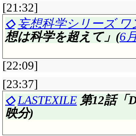
[21:32]
科学の研究所を目指し
研究所に武器は無い…
◇
妄想科学シリーズ ワ
を考えよう」まあ武器
想は科学を超えて」(
6
すから。ワンダバ機で何
号改(気球)で巨大怪
[22:09]
いですな。みっくすJU
機。スネ夫だったけど(^
[23:37]
ているのに横移動する
評価……☆☆☆☆(前回比: 
◇
LASTEXILE
第12話「Disc
(大)を吊り下げて, 
第1話が戻って来たか
映分)
ちゃんはパラシュート不
ろな姿勢を取ってくれ
浮上させる……気球だ
含む)。花形から電話……