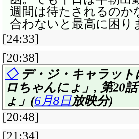
もリナも客分として受
ギリス……), それと
ャの場合はただの感情
い」随分そっけなかっ
週間は待たされるのかな?
う言葉はないようで(^^;
ょうし。で, 成人式は
(^^;;;;;;; ファン
よ。
音を邪慳にする……と
合わないと最高に困り
カビラがやってくる
延期と言っても1年単位
さて作戦は? どーして
祭の装束として仮面貴
前ですな。
サバイバルゲーム? 出
[24:33]
なあ。
じみた悪戯にしかなり
出て来る街。おびえた
るんたったー, るんた
ガーマスク平井。「平井
誕生パーティに出ら
んなそんなもんだとい
[20:38]
た一人の仮面男にナー
ッポもすぐその気にな
を, ヒラき直って, 
あ。パーティの方を1
群を抜いています。指
した。「何でもするか
パンをちぎって……青
◇
デ・ジ・キャラットに
かい所で笑えるなあ(^^;
きないかなあ? そして
決める馬鹿。気付けよ(^^
ビーが何を言うかと戦戦兢
(^^;;; 「つい……鳥
ロちゃんにょ」, 第2
アクミの絨毯までカビだ
から, 帰郷したらも
妖精学校の生徒達で
とショコラも仮面を付
なくてもパンでは不安
ょ」(
6月8日
放映分)
べ損ねたミルモ, 隣
ない……あー, 海斗に
魔法を吸い取ってマネ
クだし), ハービーは
ちゃんとした洞窟行の
召喚します。流石妖精掃
していなくとも地上に
[20:48]
ょの方は楽器がいらな
街の名士カルロに取材
ょう。いや, それ以前
たら埃を巻き散らして
しょうかね。「いなく
ね。前回アクミもシタ
に, 1つ目の質問から
(^^;;;
[21:34]
リケーンは見事に黴を