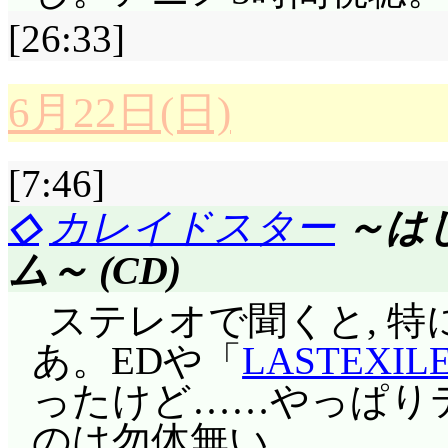
初佳にするのではない
どてらやまピクニック
一人として本性を知らない
また鈴の手を煩わせる
[26:33]
悪い演技でも自分の動
布団ひいて行き倒れっ
を見付けて追いかける
「女湯から」覗き放
を巡っての嫉妬, 等
きよしも含めて全員踏んで
ョン。でも第1話と比
には良くないと思いま
6月22日(日)
あ, ミアもマリオン
を実験の藻屑にしたや
違ってるか。お互い自
ば(以下略)と。しかし
(^^;;;
ックをかまして, 代
楽俊)にちゃんとそら
温泉もそんなでしたな(^^
[7:46]
そらは日本の学校で体
ムでけ」このぷちこの
「月」の逆位置, 改
あんまり高そうな御
◇
カレイドスター
～は
どきの経験あり(^^;;
した。マリオな巨人はW
わざとらしかったけど
って……ハルナの事が
ム～ (CD)
レオタードなんですが(^^;;
ール(違) じっちゃの
けの下地ができてます
は確かですが, それも実際
ステレオで聞くと, 特
ど(^^;;;
まだいたのかイアン。
アンナ, お笑いの才
食べたらリミッター解
あ。EDや「
LASTEXIL
の作品をズタボロにし
あれ? またEDに実写
ているんじゃ……(^^;;;
な新婚さんいらっしゃ
ったけど……やっぱり
うでは……プロデュー
ュ)」第2話の天地を
しい(^^;;;
のは勿体無い。