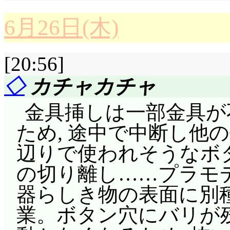
か……うーん。
から脱出するには, 
かし仙左右衛門は予想
シルヴァーナの誘いに
6月26日(木)
の調整(の為に最低1人
収録されているのは, 
るか!」なのでした。蘭
の牙入口の回廊を爆破
後, 本船はハレー彗星と同
ュー(三浦社長と梶島氏の
事処を除いても例えば
[20:56]
伏せていた2隻に反対側
イドルとマネジャーの
OA時アイキャッチ集&
かしているんだから,
◇
カチャカチャ
で攻撃。アレックスの
たら本当に心(と言う
オ天地・番外ミニドラマ
衛門の感情なんでしょ
ってヴィンセントはア
金具挿しは一部金具が
さで様子がヘンです……(^
さあさあ出ました第3
受け売り王カスミ。「
だってことですな。対
ため, 途中で中断し他
キクちゃんを残して
させます。レギュラー
必要もあるまい」そー
ティアヌス(4番艦)を
辺りで使われそうなボタ
しすぎ? 次に地球に接近する
音とノイケとZ……かな?
桜女に操縦されて, 
これを楯とし, ゲオル
の切り離し……プラモ
(約76年)……ハレー
出たということは, 
衛門以下。付喪神系は
いて主砲発射。凄いや,
器らしき物の表面に別
陽近傍で2回接近しませ
ケは神木家の髪型? Z
アウトっつー手もある
沈だ。しかしそんな中
業。ボタン穴にバリが
出すキクちゃん。博士
て何ですが, 第2期で
ないみたいですね。特