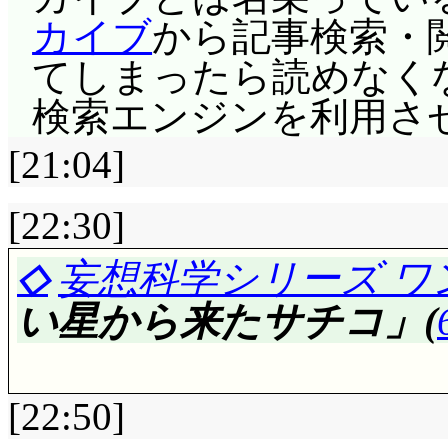
い……天井開いて大丈
カイブ
から記事検索・閲覧
くのかと思ってしまい
てしまったら読めなくな
検索エンジンを利用さ
こちらもふてくされ
りストレートに言いま
[21:04]
逆に等しい暴言を吐き
[22:30]
ままにしている心をつ
◇
妄想科学シリーズ ワ
『行った』と大見栄を
言葉で科学を動かしま
い星から来たサチコ」(
言葉なんでしょうね…
んでしょうか。母子の
[22:50]
ちらにも距離を置いて