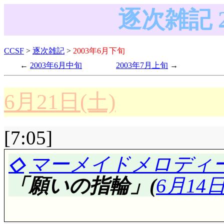
逐次雑記 
CCSF
>
逐次雑記
>
2003年6月下旬
2003年6月中旬
2003年7月上旬
6月21日(土)
[7:05]
◇
マーメイドメロディ
「願いの指輪」(
6月14