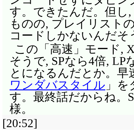
鏡……でも今回はみん
が。う, 昼の月が満月
す。できたんだ。但し,
ンまで(^^;;; 何だか
ら
」第34話を思い出した
ものの, プレイリスト
ないですな。朝まで飲
あと7日。次回: カウ
コードしかないんだそ
ゃなくなってんじゃん
この「高速」モード, 
花形を求めて街にまで
そうで, SPなら4倍, L
だか花形の頭が歩いて
とになるんだとか。早
コだよ!」なぜ知ってる
ワンダバスタイル
」を
隊パイロット(空対空
す。最終話だからね。S
えるんですが)!? 帰
様。
サチコ(小)を紹介し
[20:52]
は注目されてないなあ