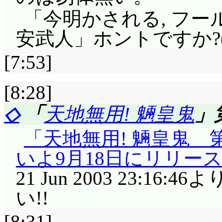
ーリを前にして穏やか
ら, ストレートに話
ゆくゆくはハルナがお
「今明かされる, フ
めて見せる顔ですね。
手するとアンナにもう
いつになるんですか?」
安武人」ホントですか?(^^
いや僕も, カレイドス
母親へ電話。バッカス(
な結婚は……」機族と
[7:53]
無茶はしない」これは
壊れ方が障子みたいで
そも機族に繁殖能力あ
後の台詞はレイラの内
ジャック・バロン最
し, 第一戸籍ありませ
[8:28]
みたいな感じがして嫌で
今回一緒に観劇する中,
るからなんとかできな
◇
「
天地無用! 魎皇鬼
」
ラ自身も含めてテスト
ラクタ男爵「ジャンク
台詞が出るってことは
「天地無用! 魎皇鬼 
散させようと考えてい
た。……でも母音の発
した上で一緒になるつ
いよ9月18日にリリース
っちが失敗しても代役
ん, やっぱり芸名だっ
消されてないんでした
21 Jun 2003 23:1
あ, ミニアルバムプレゼ
経歴が笑い物になるっ
「SFだったらさ, 種
い!!
買っちゃったよ
す。でも今回それ以外
くあるけど」SFに限り
[8:31]