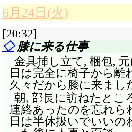
ワンダバ7号を発進さ
6月24日(火)
評価……☆☆☆(前回比: -
こに乗り込んで来た科学
[20:32]
今や時の人となったみっ
宙の誕生と同時に月は
とを無くして目玉親父状
◇
膝に来る仕事
生まれていなかったのに
する花形。みっくすJU
んでもこの間違いは酷
金具挿し立て, 梱包,
がくれたものでしょ,
かったんですか? 一
日は完全に椅子から離
うんだけどな。躍進の
ました。これがなけれ
久々だから膝に来まし
ん。その科学は, 目
みっくすJUICEと
朝, 部長に訪ねたとこ
っていたのは月から目
ゴムかい!!(^^;;; 
連絡あったのを忘れられて
ということですか。あ,
「地球に優しいロケッ
日は半休扱いでいいの
ツになってる。一緒に
すぎてゴムが持たない