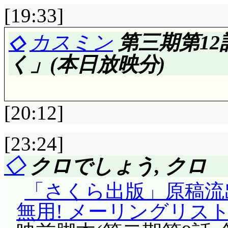
に2隻増えて5隻。焼
上向きワンダバ, 「普
[19:33]
牙に誘い込み, 回廊
ろ!!」上向きな時点で妄想
◇
カスミン
第三期第1
を叩く作戦ですか。「
地球みたいな星が見つ
く」(本日放映分)
ィンの言葉で呆気に取
の1。ちなみに不可思
「狩り」をまったく結
ョウ(違) 下の数詞は守
った, これまでそん
[20:12]
確認していないんです
いうことですね。まあ
な。食料・酸素が無い
[23:24]
戦いではないでしょう
すJUICE, 成長した
評価……☆☆☆☆(前回比: 
◇
クロでしょう, クロ
めでしょうが(違)
ねえ(^^;;; 「キク
ファミレスの苺フェ
アイキャッチの絵が変
「さくら出版」原稿流
ゅー。恋愛感情がキク
ミレスって何でファミ
一巡?
無用! メーリングリス
っきりしませんけどね。
なる所でしょ(著違) 