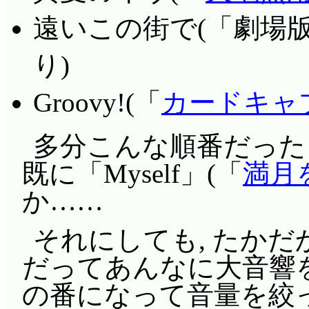
あー, 起承転結のは
だけどなあ。機密性は
といけないので, 翌
遠いこの街で(「劇場
のが楽だわ。
イルが「皇帝陛下」と
ップをプレゼントする
り)
な。
ぎしていますが……楓,
Groovy!(「
カードキャ
ゼント渡す～」だった
いな性格(松竹より楓
多分こんな順番だった
マグカップの底で召喚
既に「Myself」(「
満月
ルモ召喚はトマトジュ
か……
はトマトジュースが大嫌い
それにしても, たかだ
楓の手紙にそう書いて
だってあんなに大音響
筋金入りだわ(^^;;; 
の番になって音量を絞っ