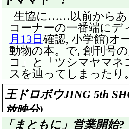
到達。デ・ダナンの指
えないんじゃなくて,
あ。
生協に……以前からあ
げる。即座に大佐殿が回
が弱いんだって。火力
雁国で海客として登録
コーナーの一番端にデ
ンは魚雷を無事にやり過
キングへの攻撃はほと
得られる。陽子は楽俊
月13日
確認, 小学館)
大佐殿がー!! 鼻血も
ドン・クックから罰を
海客――壁落人を名乗
動物の本。で, 創刊号
んですけど(汗) つい
前のフードンが弱いん
によると, 陽子は胎果
コ」と「ツシマヤマネ
うか, かなめに「次
ン・クックをゼンは追
なり, 蝕で日本に流
スを辿ってしまったり
のは結構キツくない?
「ゼンの真心のこもっ
二国に来て姿が変わっ
グエンと対峙するク
方が先だと止められる。
また, 神属や妖は十二
王ドロボウJING 5th
くが, 元々格闘戦の
きれば元気だろうけど
通じるとも言い, 陽子
放映分)
地に立たされる。が,
ーマがないと炒飯しか
中して人を襲わない妖
に, 横から飛んでき
「まともに」営業開始?
の解ける味亜味亜……
嫌われ者の仲間だから