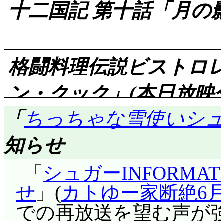
いと崩れ落ちる。菊地
十二国記 第十話「月の影
ガネこと平井がナイス
路線の特急に乗り換え
いった。ムルモの外見は
ぐに思い付いた菊地に
でもって, 声をかけて
格闘料理伝説ビストロレシ
れるのではないかと言
のことが好きになりま
評価……☆☆☆☆(前回比: 
に頭を下げている駅員
ン・クック」(本日放映
か)。楓も即答「他に
延王尚隆と出会った陽
なれる仕事ではないと
「
ちっちゃな雪使いシ
松竹って, 絶対に他の
を「水禺刀」と言う。慶
だったと思いますが,
(^^;;; ロッカーの
知らせ
為さしめ, 禺(さる)
できるだけで尊敬して
なかったが(^^;;;;;;
評価……☆☆☆☆(前回比: 
死んでいるから尚隆に
仕事は, 怒られること
「
シュガーINFORMA
楽屋オチ級のメタな
景王のみが抜くことの
事でしょう。ももこが
流石に最終回前, 作
せ
」(
カトゆー家断絶6月
純-松竹視点だったか
が景王であることの証
にできない」のに対し
程(笑)高い。動画は
での再放送を望む声が強
だけど, 「何かやっ