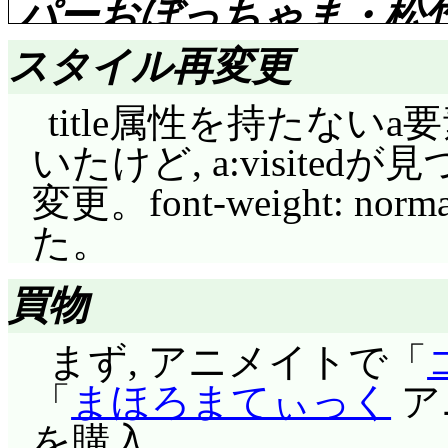
楽俊。しかしそこに, 
パーおぼっちゃま・松竹
ーフィッシュ10隻を撃
評価……☆☆☆☆☆(前回比
いては塙麟が呼び出し
モ船長は陽動だと確信
スタイル再変更
は剣を手に戦うが, 
どれみ達の隣のクラス
る。……ここだけ見る
title属性を持たないa要
い。そこに一人の男が
やと銭湯の娘の梅野ゆ
ってもノーチラス号に
評価……☆☆☆☆☆(前回比
いたけど, a:visit
切り伏せた。男は名乗る
どれみ達は恰好良いと
全部一撃で破壊してい
変更。font-weight: n
「運動は駄目かと思
……先の場面で六太が優
仕事最優先で家族にも
兵装の2/3を使ったの?
た。
格では運動は駄目だと思っ
わたり国を治めている
ういう時には息抜きも
ノーチラス号を真下
こーいうタイプは結構
り室町時代の生まれっ
で, 二人は1日休んで
イルは新兵器の実験と
買物
したので(^^;;; 安純
どれみ達が店の手伝い
釣り上げる。全力で逃
まず, アニメイトで「
方が優先なのかね(^^;;
合で振り回される経験
だが叶わず, 空中に
「
まほろまてぃっく
ア
まくり)
よね。はづき, あいこ
そして空中戦艦からの
を購入。