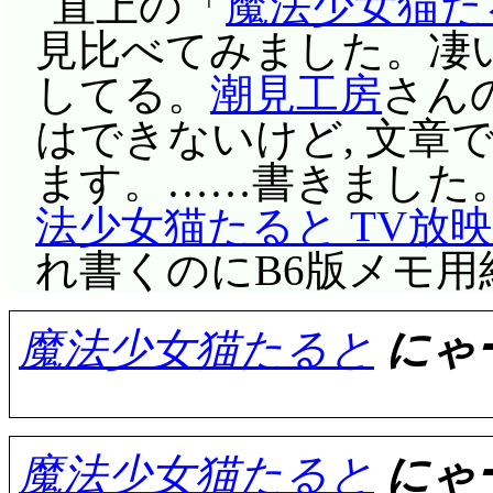
ったんだ, 自分と楽
直上の「
魔法少女猫た
と。後日, 菊地は「
ムの対決。斬り合い・
いや, 久々にDVD観られ
松竹にイライラシール
ないではないか, と
見比べてみました。凄い
方」と夢を語る。もも
優位と見るやガウルン
くて, 買ったまま棚
てしまう楓。摂に突っ
は, おいらには三歩だ
してる。
潮見工房
さん
はお菓子作りだと気付
そして動作停止したか
少しでも片付けないと
タイミング良くシール
緒に行くことを承知す
はできないけど, 文章
総務へようこそ(違) 
自爆装置を起動させ,
のテのアイテムは, 
この回は, 私が初めて
達です!」と断言したと
ます。……書きました。
になるのは難しいから
動きを封じる。ヴェノ
なしというパターンが
(
<9nald9$17tf$1@usj.3w
台詞。尚隆は「随獣(?
法少女猫たると TV放
近くで働く」っていう
バレストのみならずデ
ル程度の粘着力なのね
ので詳しくは記事を参
それすら恐れ多いとか
れ書くのにB6版メモ用紙4
変わりはないのでは? 
充分な量であった。…
き出さず, 魔法でな
子にとって楽俊は対等
夢を語る課題の趣旨か
で, この回, 折角初
いたな。もしアーバレ
魔法少女猫たると
にゃー
いるのが秀逸。気付か
手。塙国に流れて以来
す。ももこはしっかり
に, 作画が滅茶苦茶
しても自爆しただろう。
かなり強烈なアイテム
中, ただ一人できた
では, おんぷに並ぶ
ました。そのため別の
いヤバい!
よりきついよこれ。
んて考えたくもないだ
ル通りだけど……菊地
た。かなり修正されて
デ・ダナンに迫るも
魔法少女猫たると
にゃー
えーと, ミルモとリ