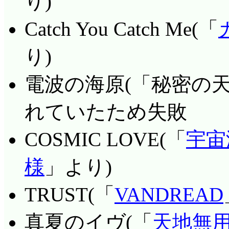
り)
笑ってしまいました。
納得しないだろうから
のジェット機2号を突
Catch You Catch Me(「
う。はづきは, ゆか
学校には好相性の人
後にノーチラス号の砲門
り)
いたのかな。ちなみに
って, 突然好相性の気
破壊。ノーチラス号は
が好きです。
がいたわけで, 「や
……ここのグラタンは
電波の海原(「秘密の天
でしゅ」と主張するム
あやとゆかりはMAH
ついて来ていなければ
れていたため失敗
良かったのはその奥に
にボロボロののれんの
ンも, トラクタービーム
COSMIC LOVE(「
宇宙
面と真の性格にギャッ
ゼントに贈る。老舗の
たナディアを救うため
たもの同士ではある(^^;
手だが, どちらの父
(前回「2号機がある
様
」より)
った。……ちょ, ちょっと
か!)を突っ込ませた
女の子のところがい
TRUST(「
VANDREAD
はともかく, 一見の客は入
たし(飛行時間が短いだけ
けど, 最終的には解き伏せ
真夏のイヴ(「
天地無用
落ちたら, いかにノ
として正式に憑くには