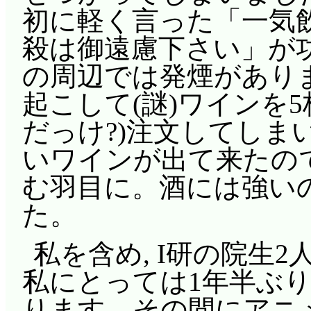
いわな(^^;;; 思いっきり
イル, ひいてはネオ
初に軽く言った「一気
たのが良。ミルモとも
ハナちゃんのフォロー
手段だと。だがネモ船
殺は御遠慮下さい」が功
潰された怒りで魔法を行
か? 寿司に吸い寄せ
アがいるために変わっ
の周辺では発煙があり
竹の足元にバナナの皮
:-) 手伝いの範囲が
嘆く。グランディスは
起こして(謎)ワインを
曰く「おにいたまの限
るつもりだったのだろう
って自殺する筋合いは
だっけ?)注文してしま
告したばかりに松竹は
でも素人に握らせるわ
ハンソンを連れて立ち
いワインが出て来たので
が即座に担架で搬送。
ろか, 場合によっち
のなら, バベルの塔
む羽目に。酒には強い
げさに騒ぐ黒メガネに
ちゃん大暴走。ところ
に。グランディスの言
た。
た……途端, 外面を捨
リーズまではどれみ達
ゃあるまいし, 乗組
そーいう性格か!)。
達が乱発していたんだ
私を含め, I研の院生
ないだろ。それにして
って見舞いに来た楓が
ゃんに魔法を乱発させ
私にとっては1年半ぶり
いて行くんだよ。ナデ
そして松竹は楓に惚れ
しているのか(マジカ
ります。その間にアニ