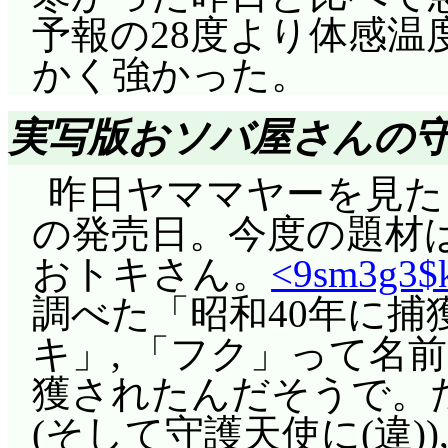
過ぎたらガウルンはい
して延台輔にその旨を
予報の28度より体感
なおっさん生きてるし
ーカスは, 回復した
壁落人との会話より)
かく強かった。
受ける。ガウルンが逃
陽子は拒否しないし, 
実写版おソバ屋さんの
「左肩を負傷した」男
入れ違いで, 優香が
ーに取り抑えるよう命
る。壁落人は快く身柄を
昨日ヤママヤーを見たシ
ヴェノムに乗り込んで
と一緒に流されたと知
の発売日。今度の題材は
銃を向けるガウルン。
――即ち景王を頼った
おトキさん。
<9sm3g3$k
トも動き出した。……
王であり, 間違いな
調べた「昭和40年に
気を失っていないか?
聞いた優香は, 激昂し
キ」, 「フク」って名
ナイス。しかし, 実
叫び伝える。自分は選
獲されたんだそうで。
全装置外して本当にい
う消えかけた自負にす
(そして守護天使に(違)