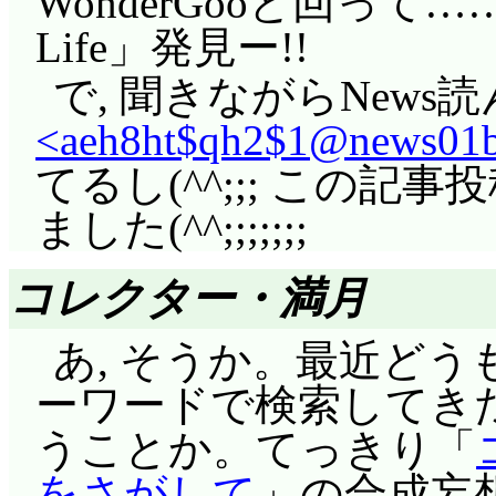
WonderGooと回って……遂に
呪いの森は去り, 後
クだけ修正ミスがあるよう
考えられるが, だっ
Life」発見ー!!
み達。危篤状態にまで
トレーヌの決めポーズ
りないじゃないか。何
で, 聞きながらNews
達の愛情を受けたラブ
な。あの表情にあの恰
んだよ。
<aeh8ht$qh2$1@news01bb
た。しかしどれみ達が
女王様の魔法により, 
てるし(^^;;; この記
っぷが声をかけても。
ザードペンペン草(っ
ました(^^;;;;;;;
の意を述べても。そし
より, 魔法使い界は
を呼んで……その言葉
コレクター・満月
くなり, 事実上属国
然目を覚ました。強固
ント。
あ, そうか。最近ど
起こった奇跡。
ーワードで検索してき
どれみ達は水晶玉を失
うことか。てっきり「
くなった。魔女界へも
をさがして
」の合成妄想