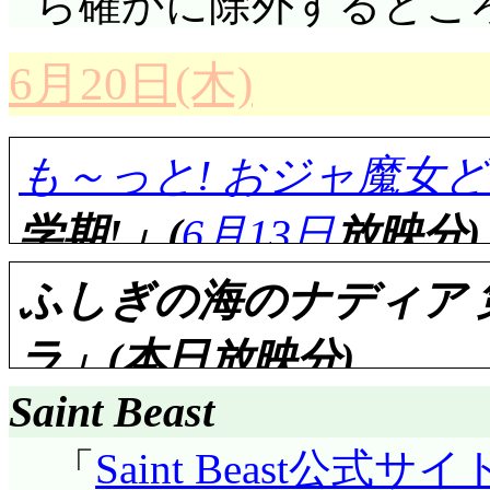
ら確かに除外するとこ
お食事が消えていな
相変わらず強制スクロ
動き出し, フライト
DVD版では肩から脱
の改編はありませんで
ので修正箇所はほとん
かされた。王となった
でも, 今やムルモに
はまあついて行けた。
自殺行為だと叱責する
いいと思う……わざと
箇所だって, みんな
る)。
け。喪中の杏子が引き
とができるが, 国を
すな(^^;;; ああ, 
6月20日(木)
ですか……ああ, 今
の操作によるものでは
かな。でもそれを言う
わけにはいかないんだ
のが白に変わってます
ため近く麒麟は死に,
れている(^^;;;;;;;
杏子に追われるたる
ら脳裏に残りまくる(^^;
かなめ, させている大
方が。
尻切れなのや, キン
まっているので統一し
だが陽子は, 命を失
リルムって一体何歳なんで
も～っと! おジャ魔女
いく」と微笑む。滑走
ポスティーノの言葉
今回の白眉は, 大活
(追記: 勘違いだった4項目
はわからないままです
一した方が良かったん
なく, 自分の為すべ
もファストフード店も
宗介はかなめの思惑を
学期!」(
6月13日
放映分)
ら死ぬ者もいないとか?
庵の「物じゃない心の
修正されたのなら, 
それでも何で評価「6
る。こういうところが
家より中川家の雰囲気
まで移動しワイヤを自
とのじゃれ合いでしょ
次回後編。何やら期待で
きるかな。
れましたよ, 特別版ED
んだろうな。優香は「
ふしぎの海のナディア 
は……他のお客さんが
ノム自爆まで後10秒。
瞬にしてほんわかしてしま
「スロットマシン」ED
今回の白眉は, やは
の一点張りだから。
ったと言っていたし,
ラ」(本日放映分)
バレストとヴェノムは
さあ, 次は最終にゃー
静止画ながら後日譚風
とシフォンの一喝でし
評価……☆☆☆☆☆
一晩考えて結論を出
ない。「変な映画」とい
がアーバレストの動き
Saint Beast
いのか……)。あの詰
役総出演……とまでは
決めてくれたんですが
通り歩きながらも熟慮す
ムを強引に入れ換えた
あー, 久しぶりだこの
ムは一機, 海に沈んで
見物です。あ, ブック
ます。。にゃーの2から
「
Saint Beast公式サイ
います。それはガレッ
が語って聞かせる。50
たく別だったし。激辛