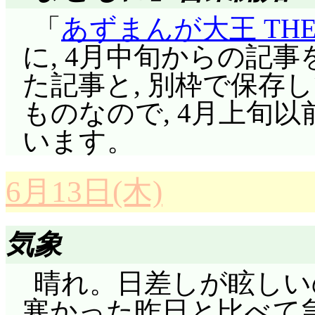
の注意が逸れたところ
ませんけど, この場
楽俊が口を挟む。陽子
「
あずまんが大王 THE 
け, 階段から転落した
思うなー。「はじめま
イキ」――景麒は「台輔
評価……☆☆☆(前回比: ±
に, 4月中旬からの記事を
亡。その脇から, 医務
「景台輔」慶国の王を
た記事と, 別枠で保存
さっぱりわかりませ
練」をサボっていたメ
麒が主人と仰ぐ陽子は
ものなので, 4月上旬
ですか。えーと, フ
「格闘戦のセンスない
選ばれたのであると。
います。
たのは, 「絵」とし
悪い状態で的確にナイ
に, 楽俊は「ケイキ
の価値を取り引きされ
スがあるってことか。
た。だったらこの時点
6月13日(木)
ないから。じゃ, あれ
クルツも別な意味でセンス
いか? そもそも, 陽
ことであれば, 絵を
宗介はブリッジに突入
気象
原作では壁落人の家を
ことに変わりはないか
抜く。銃撃戦になりかけ
て分かることなんだけ
晴れ。日差しが眩しい
理由になるか。でも, 
浮上していたデ・ダナ
ら陽子が景王だと分か
寒かった昨日と比べて
た後も立場が変わらな