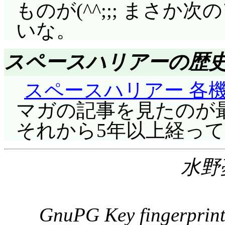
て, 私が初めてちゃ
で大爆発が起きた。…
よると, やっぱり本来
ゃーの5から安子おばさ
ものが(^^;;; まさ
こその「大した攻撃だ
評価……☆☆☆☆☆(前回比
った男の話を。……ま
人は, その後しゃっく
ね。途中からだけど。
エレベータはカウント
うで。
安藤ナツさん+幻仔猫達
いな。
さんバンザイ。
歴が出てくるとは思わ
ャなデートではあるけ
エレクトラの過去の真
ていたから, ガウル
元老院魔女12名。マジ
ん。そして, ポテチ
常に楽しみ。やっぱり
んじゃ「ぶち壊し」に
そしてナディアがネモ
スペースハリアーの歴
いた。察知する宗介も
ョサリバン, マジョミ
さん。ケーキとお茶で
理不尽すぎる展開にし
加えてネオ皇帝が初登
貫で括り着けたワイヤ
ョハートとマジョドン
を言えばパイ(たると
スペースハリアー 各
イのもの」は爆笑。
「新」の意味とは限ら
どれみ派になっていた
艦大破, 搭載機多数破
になってますが……やめて
マガの記事を見たのが最
公園で, もう一度イ
ネモの王国が国として
派はこのシリーズを通
きな被害に落ち込む大佐
欲しかったんですが。
それから5年以上経ってか
狙うヤシチ。見守る安
の後を継いだネオ・ア
ますが, 親どれみ派
を押されて大佐殿に胸
「やられた!」が多かっ
ん? 状況理解していま
おかしくないけど, 
け。
戦行動が終わり, ミス
水野
後の最後にやってくれ
ているとしたら大した
れ渡っていなさそう。
帰国する日。宗介はか
新規加入の帰国子女魔
た……。
でなくっちゃ :-) 
名前は残りそうなもの
「南の島への旅行」は
……あれ? まだキャラ
今回の作画変更点。
GnuPG Key fingerpri
ているミルモがヤシチ
海底にあったアレだよ