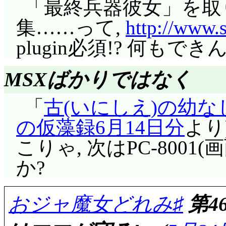
「最終兵器彼女」を取
集……って,
http://www.s
plugin必須!? 何もでき
MSXばかりではなく
「
古(いにしえ)の幼
の仮藻録6月14日分
より
こりゃ, 次はPC-8001(画
か?
おジャ魔女どれみ♯
第4