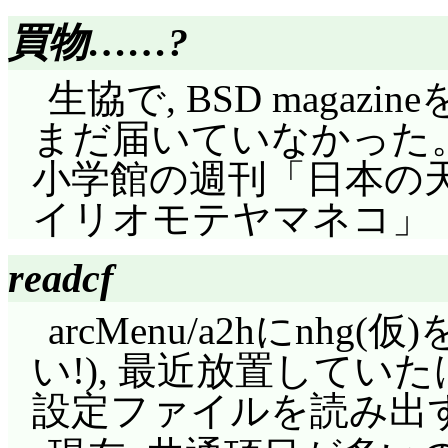
念がありませんが)。で
まい, どれみともも
買物……?
んと一緒に過ごし, 
あってその場は収まる
す。初めの頃は, そ
生協で, BSD maga
カー選手を目指す小竹
ソードもあったくらい
まだ届いていなかった
門」と言い, 例によ
いなく立派な母親です
小学館の週刊「日本の天
「調理士資格が必要」
として描かれているの
イリオモテヤマネコ」「
んな菊地自身はと言え
が, 彼女も文句なく
た。……もはや, ハナ
readcf
ていないから, 若いか
ところで誰も気にしな
arcMenu/a2hにnh
虐待にその様な理由を
(^^;;; 流石に将来
い!), 最近放置してい
親(父親でも良い)に
然としたけど, 関先生
設定ファイルを読み出
はないと言えます。
文認めるの? (^^;;;