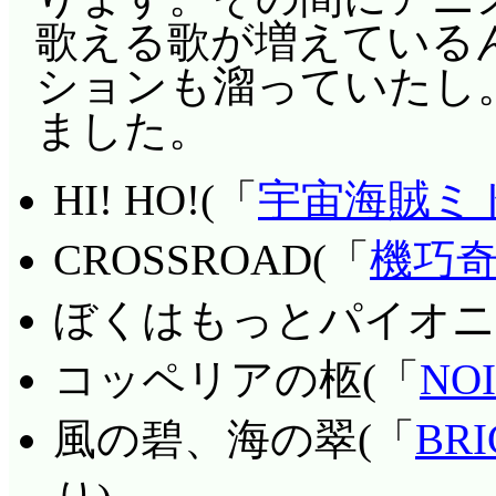
して。本当にどうしよ
描く(^^;;;
歌える歌が増えているんで
おんぷの仕事(ラジオ
い返すならその場で追
ションも溜っていたし
さてさて, 改めてム
相方のサインも貰った
自爆以外に残された
ました。
ミルモの僕(名前失念
ことが気になって素直
号に止めを刺すために
だと思ったら, メルヘン感
「何だかんだ言っても
間を狙い, ただ一発
HI! HO!(「
宇宙海賊ミ
て気もするけど。あの
うが, 何も言わずに
ガーフィッシュからの
CROSSROAD(「
機巧
い」を地でいくムルモ
く, 二人は裏口から家
っていく中, 機関が
の相性はことごとく最
みとハナちゃんから,
開けようとするノーチ
ぼくはもっとパイオニ
……このスロット風相
から, 父が客にも娘
るグラタンがそれを援
コッペリアの柩(「
NO
ビでの放映に際してロ
知るのだった。……叱
マリーに耐え切れなく
風の碧、海の翠(「
BR
て。悟作ラーメンの最近
ていたハナちゃんが,
一人ガーゴイルに降伏
ットマシン風なんです
付いていることに驚き
アを捕獲しようとする