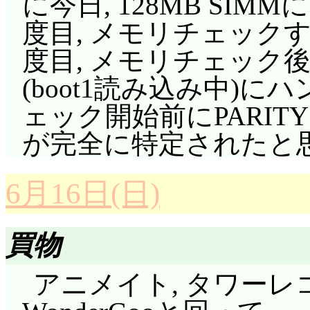
に今日, 128MB SI
花を渡すまいと, 先
すか(だから違) 子供は
気になったけど, これ
度目, メモリチェック
結界を施す。結界を破
無償の愛……どれみ達
で無理矢理納得した。で
度目, メモリチェック
かない。しかし, 呪
て既に理想的な母親を
はづき・あいこ・おん
(boot1読み込み中)に
は, 呪いによる1000
ジでも, 母親としてあ
使い切っている。……が
ェック開始前にPARIT
れみ達は最初からそれ
げたんだ。ところで,
は3回(ロイヤルシード
が完全に特定されたと
いを受けることでハナ
は無償の愛が必要」って
いる! これは一体どうい
ところであると。水晶
そして, 水晶玉を与
結局のところ, 国王
6月16日(日)
結界を破る4人。あいこ
どれみ達は魔女となっ
にハナちゃんを使おう
きが崩れ落ち……最後
トレーヌになる必要が
買物
が……ハナちゃんでな
意識の中でラブシュプ
は, 次シリーズと同様
オジジーデ, オヤジー
アニメイト, タワーレ
た。
観ているものですから
ハナちゃん以外の魔女