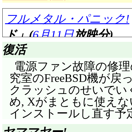
る優香。しかし巧国と
の出入りは想定されて
ず, 陽子同様に優香は
フルメタル・パニック!
も何もないと思うんだ
ていかれるのだった。
チャーマン使っていた
ド」(
6月11日
放映分)
あ。楽俊が巨大化して
ってことか? それにし
でないのは何故? 今
復活
ビショッカー軍団にた
は思えないんだけど。
電源ファン故障の修理
亜。……戦力だったのか(
かった。難民の様子や
評価……☆☆☆☆(前回比: 
究室のFreeBSD機が
ら抜擢した方がまだ使
普通に町中を歩いている
クラッシュのせいでい
米潜水艦パサデナから
ストラーじゃないとフ
には氏名・住所・郵便番
め, Xがまともに使えない
はトゥアハー・デ・ダ
設定忘れたよ。味亜味
桁化してからは倭から
インストールし直す予
行させる。艦内各所が
ギューとステーキング
と? 受付嬢(この表記
大佐殿に「囁かれ」た
クが自ら料理した……っ
のって, 原作で見た
ヤママヤー!