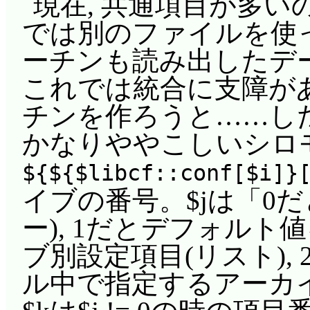
現在, 共通項目が多いのに
今回の突っ込みどこ
おんぷの夢は, 世界
では別のファイルを使っ
マジョポン&マジョピ
イオリニスト。あいこ
ーチンも読み出したデ
すんじゃない!!
ある程度夢を固めてい
これでは統合に支障があ
今回最大のチェック
れずにいた。実際にい
チンを作ろうと……した
み(^^;;; 第2話以来
立ち, 見掛けた植木職
かなりややこしいシロ
です。しかも第2話よ
は取らんと切り捨てる
${${$libcf::conf[$i]}
初は後ろ姿だけでしたが
に違うものを感じたか
イブの番号。$jは「0
女堪能です。最後にい
たされるほどになる。
ー), 1だとデフォル
た。エピローグはかな
地と出会ったももこは,
ブ別設定項目(リスト),
が……続きがすぐに始
める。……おんぷが戻っ
ル中で指定するアーカイ
う。ちなみに, 秋田朝
堂のシーンは既に翌日