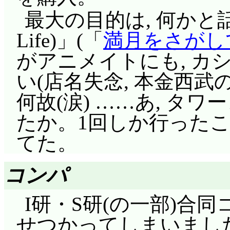
さて, 楓達のクラスは
か, 誰にでも大なり小
れた状態のまま大破す
最大の目的は, 何かと話題の「
でなく人気を集めていそ
逃げ出す話が結構多く
(^^;;; 空中戦艦を
Life)」(「
満月をさがし
に上回る吸心力のある
「息抜きの仕方」ですか
の? [N][S]が書か
がアニメイトにも, カ
か!)。その名は松竹(
梅乃湯を手伝うはづき,
から持ち上げるばかり
い(店名失念, 本金西
ら面堂終太郎タイプの
てきた小竹は, 番台
なるとすさまじい力だ
何故(涙) ……あ, タ
っとも黒メガネは, 
二人に気付かず, は
ないか……って普通の
たか。1回しか行った
ないがしろにしたりは
分が仰天, 逃げ帰る。
を引き付けるんじゃな
てた。
うとしたミルモをボー
ハナちゃん。いきなり
いと。じゃあ「磁場」
いから仕方がないんだけ
がわからなかったり, 
の「磁場」ですか?
コンパ
いたってことは, 複数回潰
てハナちゃんが暴走す
エレクトラは対消滅
I研・S研(の一部)合
言う通り, ミルモ無惨。
きな女とつるんでいる
ガーゴイルが至近距離
せつかってしまいまし
と摂だけでなく, 安