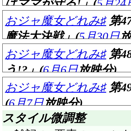
はママが守る!」(
5月24
おジャ魔女どれみ♯
第4
魔法大決戦」(
5月30日
放
評価……☆☆☆☆(前回比: 
おジャ魔女どれみ♯
第4
能天気少女がたまに見
う!?」(
6月6日
放映分)
泣かせた奴がダメダメ
評価……☆☆☆(前回比: -
検診(納得の課題でし
おジャ魔女どれみ♯
第4
前回から最終エピソ
行ってしまったが, 
(
6月7日
放映分)
定まらない。前回はFLA
るだろう。それにしても
評価……☆☆☆☆(前回比: 
オジジーデ伯爵/オヤジ
スタイル微調整
ではないとは言え)召喚
最終2話で突如現われ
法使い界の確執つなが