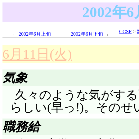
2002
CCSF
>
2002年6月上旬
2002年6月下旬
6月11日(火)
気象
久々のような気がする
らしい(早っ!)。その
職務給