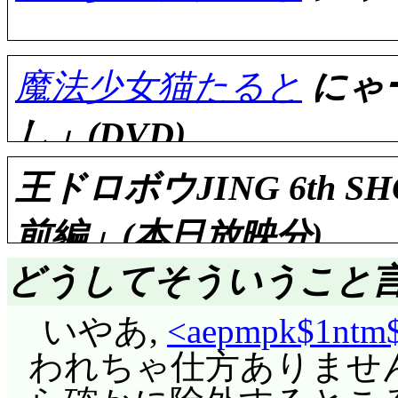
かるなあ。島倉スクー
ありませんが, 記憶
王宮へ辿り着いた陽
評価……☆☆☆☆☆(前回比
デナ。リミッター解除
か(^^;;; 二人あや
委員長? (^^;;;
は放映時非常に気にな
だしなみを整えたとこ
砲門すら開放したとこ
詳細な感想は
<9o14uu$
「摂は女心を分かって
とせちゃんの顔も直し
へとなっていた。今ま
を離脱する。カリーニ
魔法少女猫たると
にゃ
参照。
すから当然でしょう。
に……
いた陽子は急に恥ずかし
評価……☆☆☆☆☆(前回比
話交渉を行った末での
さていよいよ物語も
し」(DVD)
方ではないかと。妖精
太は, 陽子が景王とな
ンス准将が「閣下」と
詳細な感想は
<9ohtj0$
こがね屋でうたたね
の恋」話, 「キンカの
ていない楽屋オチのオ
が, 陽子はただ自分
王ドロボウJING 6th
あるけど, まず間違
照。
隊」話が一気に押し寄
ではなく単なる「どつき
少し閉じている。
いよう, 日本へ帰りた
頂点の人だと何かゴネ
予想通り, 台詞が落
前編」(本日放映分)
に前者ほどきちんと解
様。楓って素直ないい
に, 十二国での王の存
庵がテレビに目を向
評価……☆☆☆☆☆+(前回比
惑通りになるのは許せ
てありました。たると
わり方をします。……
どうしてそういうこと言
かせる。同じ頃, 壁
翌日, 早速摂に謝る楓
ヴェノムの手から逃
分間が長くなってバラ
行き倒れを発見した
詳細な感想は
<9p3vb2$
る「キンカの姫猫伝説
いた。……出ました人
こは一発, 第2話以来
いやあ,
<aepmpk$1ntm$
が, まったく身動きが
所, シャルロッテち
照。
かと思うけど(^^;;;
る
。
が人型を見せていたか
はなくて(あれだって魔
評価……☆☆☆☆(前回比: 
われちゃ仕方ありませんね
レストとヴェノムが偶
わっていますね。TV
話数が増えたわけじゃ
最終3にゃーのはもと
れたな。さて, この
おうと。リルム, ち