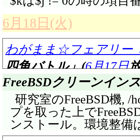
$kは$j != 0の時の
と! おジャ魔女どれみ
はさらに別の日だよね
ます。
たされたのは驚いたけ
6月18日(火)
総合評価……☆☆☆☆(
ょう。本格的に弟子入
除(これも裏方)から始
わがまま☆フェアリー 
言いたいけど, 中盤ダ
得ています。菊地に魔
四角バトル」(
6月17日
放
ーヌは完全に蛇足)
うか不審がれ(^^;;;
FreeBSDクリーンイン
菊地の趣味は鉄道写真
この時間なら珍しい車
研究室のFreeBSD機,
ことで待ち構えるが,
評価……☆☆☆☆☆(前回比
プを取った上でFreeBSD
になっていたのだった
ンストール。環境整備
案外あっさりトマト
で行かなければならな
な。実際に飲んだかどうか