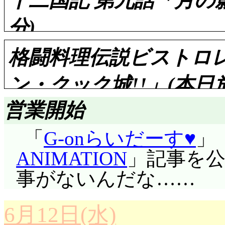
十二国記 第九話「月の影
分)
格闘料理伝説ビストロレシ
ン・クック城!!」(本日
評価……☆☆☆(前回比: -
営業開始
雁国に辿り着いた陽
「
G-onらいだーす♥
」
連れられて役所へ行き
評価……☆☆☆(前回比: ±
ANIMATION
」記事を
少し遅れて優香も船を
事がないんだな……
ドン・クック城は, 食
が巧国とはまるで違っ
た場所に建てられたも
いに絡まれ, 言葉が
6月12日(水)
ーフって何? ここに捨