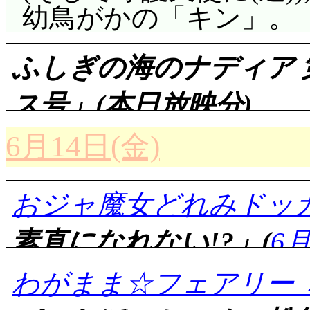
抱えるのは, 役得ではな
の鸚鵡を見たから, 
幼鳥がかの「キン」。
しかし本当に艦内でAS
と自分に思い込ませた
ふしぎの海のナディア 
ストと辻褄が合わない
なのか, アニメ版では
ス号」(本日放映分)
来たってだけで。原作
6月14日(金)
ったら十二国だったと
を陽子が知らなかった
評価……☆☆☆☆(前回比: 
おジャ魔女どれみドッカ
本のことについて話さ
こは自分にとって革命
10隻を越えるガーフ
素直になれない!?」(
6
からと断ったりしたん
ス号。24発もの魚雷が発
わがまま☆フェアリー 
延台輔の使いとの待
発は回避, 1発は至近