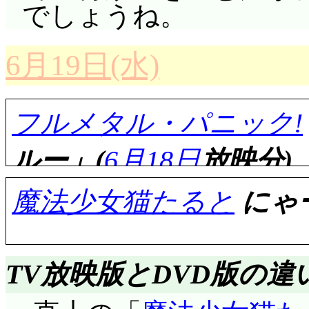
万象を映し, 鞘は人
に知ってしまい深入り
ギャグも比較的いい出
でしょうね。
てさて, ヤシチのこ
とで封印が解け暴走し
乗り越えるだけの能力
ジが徹底的にアホに徹
モ。ミルモのことは言
見せた幻である。即ち
るものが自分の夢だと
6月19日(水)
さて, 元味亜味亜こと
のところにリルムがい
あの幻を見ることがで
気になれないんだ。
際でヒロインに名乗り
から知らせていない可
ることができるんだな
二人はももこの母に
フルメタル・パニック!
脇役に落ち着いてしま
それはそれで面白くな
尚隆に雁国の王宮へ
で, 菊地は本職のカ
とお茶をすすっている
ルー」(
6月18日
放映分)
イラついていると(^^;;;
れ多いと席を外してい
ンダーの中に映ったの
あ。意外だったのが,
楓に対して妙に冷た
魔法少女猫たると
にゃー
れと言うが, 楽俊は渋
竹と伊藤。なぜそんな
ーニャの手下だったこ
悪かったかな」(違) 
が違いすぎる楽俊に陽
かと言う菊地に, も
けた際, 記憶がない
あそんな時もあるでし
別しなかった楽俊なの
評価……☆☆☆☆☆(前回比
答する。好きだという
たか :-)
TV放映版とDVD版の違
だし(← 既に, クラ
が遠い存在になったの
ラマンになったのも,
デ・ダナン格納庫内で
評価……☆☆☆☆(前回比: 
組は知れ渡っていると