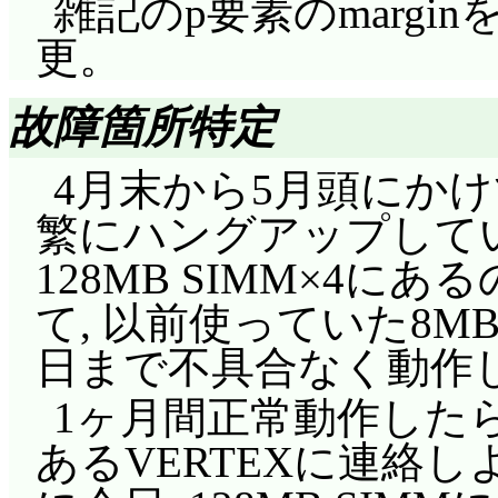
は想像以上だ。応用力
雑記のp要素のmarginを
王。はっきりと次シリ
突に魔女界先々代女王
しかしこいつらは弱
評価……☆☆☆☆☆(前回比
更。
ナちゃんが標的になっ
なっていたが)。思うに
してハナちゃんを返す
呪いの森に入ったどれ
ると……魔女界と魔法
シリーズ構成がいまい
故障箇所特定
れなくなるってこと自覚
を見る。母と買物に行
たからか? でも国交断
魔法使い界の総人口は3
デとの会話から考える
4月末から5月頭にかけて,
見送るおんぷ。両親と
先々代女王は関与して
が欲しがっていた候爵
罪すると思っているのか
繁にハングアップして
揃って食事をするどれ
との交流というなら今
いないようですねえ。
はどういうことだ。
128MB SIMM×4
なかったが, どれみ達
ハナちゃんを魔女ガエ
るのって, 国王を除
て, 以前使っていた8MB×
ゃんの母になり, 家
人間界で先々代女王が
があるとも思えないし
日まで不具合なく動作
いを改めて意識したど
あ, これも伏線だ)の
か?
1ヶ月間正常動作したら,
せられたか, ラブシ
いません(違)? ズレ具合
ロイヤルパトレーヌの
あるVERTEXに連絡
る……先々代女王の目
先々代女王は猫を追っ
なかったっけ? 以前,