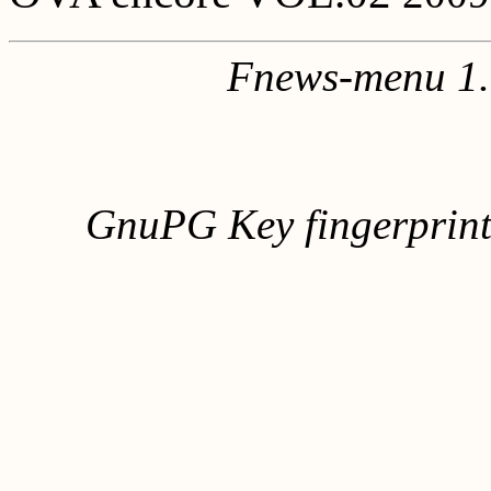
Fnews-menu 1.
GnuPG Key fingerpri