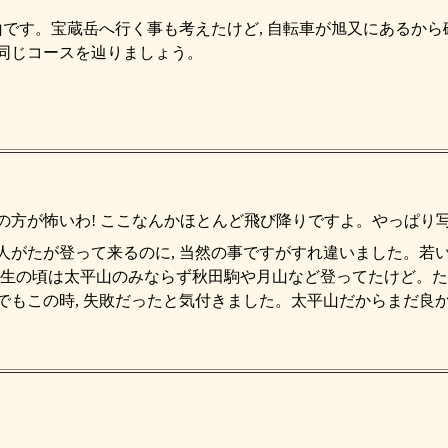
下山です。宝蔵岳へ行く事も考えたけど, 自転車が旭又にあるから
同じコースを辿りましょう。
の方が怖いわ! ここなんかほとんど飛び降りですよ。やっぱり
人がたが登って来るのに, 当然の事ですがすれ違いました。若
; 小学生の頃は太平山のみならず秋田駒や月山など登ってたけど。
でもこの時, 失敗だったと気付きました。太平山だからまだ良か