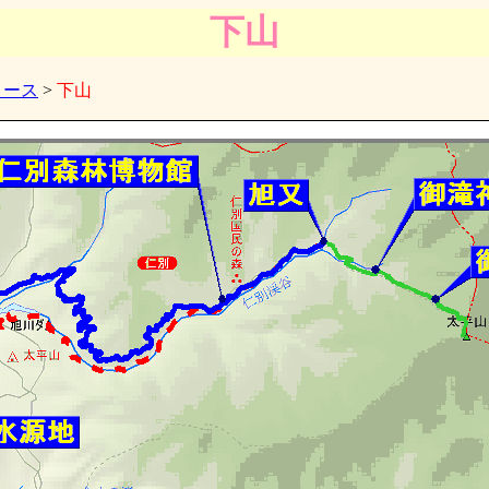
下山
コース
>
下山