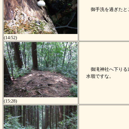
御手洗を過ぎたと
(14:52)
御滝神社へ下りる
水嶺ですな。
(15:28)