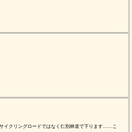
仁別サイクリングロードではなく仁別林道で下ります……こ