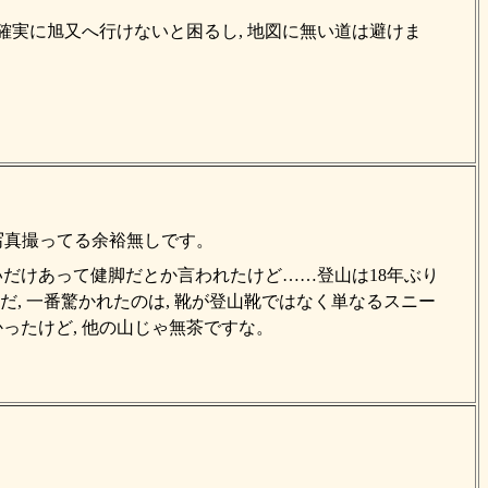
確実に旭又へ行けないと困るし, 地図に無い道は避けま
写真撮ってる余裕無しです。
いだけあって健脚だとか言われたけど……登山は18年ぶり
ただ, 一番驚かれたのは, 靴が登山靴ではなく単なるスニー
ったけど, 他の山じゃ無茶ですな。