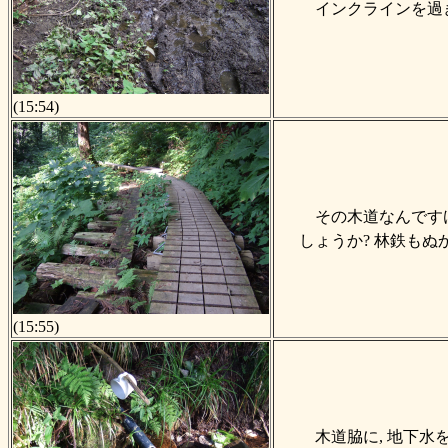
インクラインを過
(15:54)
その木道なんです
しょうか? 林鉄も
(15:55)
木道脇に, 地下水