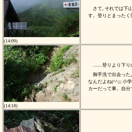
さて, それでは
す。登りとまったく
(14:09)
……登りより下り
御手洗で出会った
なんだよね(^^;;
カーだって事。自分
(14:18)