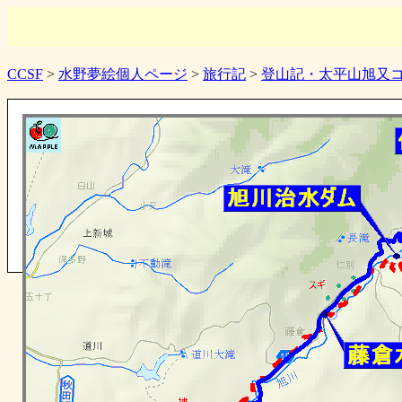
CCSF
>
水野夢絵個人ページ
>
旅行記
>
登山記・太平山旭又