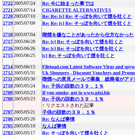
2722
2005/07/24
Re: 今に始まった事では
2721
2005/07/14
CIGARETTE ALTERNATIVES
2720
2005/07/10
Re: Re: [c] Re: そっぽを向いて煙を吐くと
2719
2005/07/09
Re: Re: [c] Re: そっぽを向いて煙を吐くと
2718
2005/07/04
喫煙を嫌なことがあったから仕方なかった
2717
2005/06/28
Re: [c] Re: そっぽを向いて煙を吐くと
2716
2005/06/26
Re: [c] Re: そっぽを向いて煙を吐くと
2715
2005/06/25
[c] Re: そっぽを向いて煙を吐くと
2714
2005/06/15
Filetoad.com Latest Software Virus and spy
2712
2005/05/31
Uk Shoppers - Discount Vouchers and Pro
2711
2005/05/30
喫煙への意見メールで募集 総務省がアド
2710
2005/05/24
Re: 子供の誤飲の３９．１％
2709
2005/05/23
If you smoke, got to www.pixi.biz
2708
2005/05/23
Re: 子供の誤飲の３９．１％
↑ リクエストされた記事
2707
2005/05/21
子供の誤飲の３９．１％
2706
2005/05/20
Re: なんば事情
2705
2005/05/19
なんば事情
2703
2005/05/17
Re: そっぽを向いて煙を吐くと