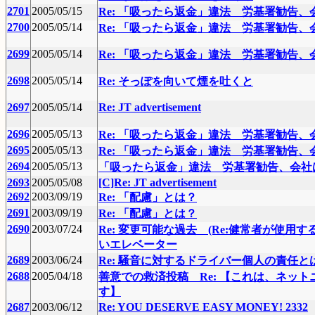
2701
2005/05/15
Re: 「吸ったら返金」違法 労基署勧告、
2700
2005/05/14
Re: 「吸ったら返金」違法 労基署勧告、
2699
2005/05/14
Re: 「吸ったら返金」違法 労基署勧告、
2698
2005/05/14
Re: そっぽを向いて煙を吐くと
2697
2005/05/14
Re: JT advertisement
2696
2005/05/13
Re: 「吸ったら返金」違法 労基署勧告、
2695
2005/05/13
Re: 「吸ったら返金」違法 労基署勧告、
2694
2005/05/13
「吸ったら返金」違法 労基署勧告、会社
2693
2005/05/08
[C]Re: JT advertisement
2692
2003/09/19
Re: 「配慮」とは？
2691
2003/09/19
Re: 「配慮」とは？
2690
2003/07/24
Re: 変更可能な過去 (Re:健常者が使用
いエレベーター
2689
2003/06/24
Re: 騒音に対するドライバー個人の責任とは？
2688
2005/04/18
善意での救済投稿 Re: 【これは、ネッ
す】
2687
2003/06/12
Re: YOU DESERVE EASY MONEY! 2332