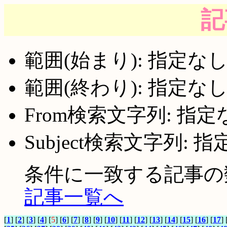
記
範囲(始まり): 指定な
範囲(終わり): 指定な
From検索文字列: 指定
Subject検索文字列: 
条件に一致する記事の数:
記事一覧へ
[
1
] [
2
] [
3
] [
4
] [
5
] [
6
] [
7
] [
8
] [
9
] [
10
] [
11
] [
12
] [
13
] [
14
] [
15
] [
16
] [
17
] 