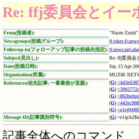
Re: ffj委員会とイ
From(投稿者):
"Naoto Zushi"
Newsgroups(投稿グループ):
fj.jokes
,
fj.news
Followup-to(フォローアップ記事の投稿先指定):
fj.news.net-ab
Subject(見出し):
Re: ffj委
Date(投稿日時):
Sat, 15 Apr 2
Organization(所属):
MUZIK NET
(
G
)
<443e638
References(祖先記事, 一番最後が直親):
(
G
)
<3992772n
(
G
)
<863bghur
(
G
)
<443ec988
(
G
)
<e1oj94$8
Message-ID(記事識別符号):
(
G
) <e1qck2$u
記事全体へのコマンド