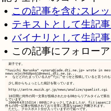
この記事を含むスレッ
テキストとして生記事
バイナリとして生記事
この記事にフォローア
　厨子です。

"Yuuichi Naruoka" <ynaru@jade.dti.ne.jp> wrote in mess
news:e1oj94$8po$1@newsL.dti.ne.jp...

> 　などとのたまっている人が“fjに”せっせと投稿していると言うのも
　少し前からちょっとした統計を取っています。

　http://antre.muzik.gr.jp/news/analize/spamlist.cgi

　10日間に何件の同一文章が投稿されたかをDBからリアルタイムで算出

しています。

　2006年4月15日14：00頃にチェックしてみましたが、fjとjapanに21
件もの同一記事が投稿されており非常に悪質なspamと判断されます。

　ただし、クロスポスト分が入っていますので延べです。
