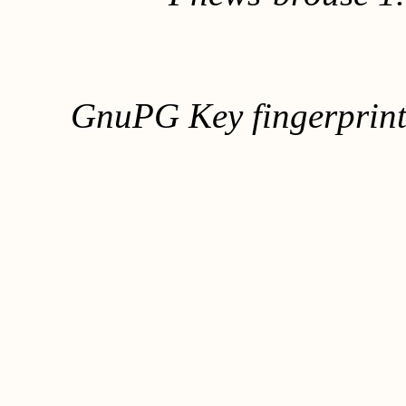
GnuPG Key fingerpri