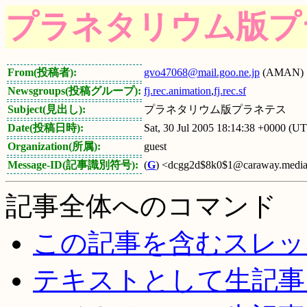
プラネタリウム版プ
From(投稿者):
gvo47068@mail.goo.ne.jp
(AMAN)
Newsgroups(投稿グループ):
fj.rec.animation
,
fj.rec.sf
Subject(見出し):
プラネタリウム版プラネテス
Date(投稿日時):
Sat, 30 Jul 2005 18:14:38 +0000 (U
Organization(所属):
guest
Message-ID(記事識別符号):
(
G
) <dcgg2d$8k0$1@caraway.media.
記事全体へのコマンド
この記事を含むスレッ
テキストとして生記事