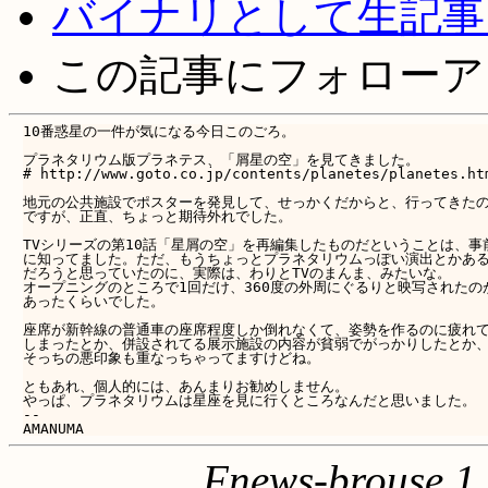
バイナリとして生記事
この記事にフォローア
10番惑星の一件が気になる今日このごろ。

プラネタリウム版プラネテス、「屑星の空」を見てきました。

# http://www.goto.co.jp/contents/planetes/planetes.htm
地元の公共施設でポスターを発見して、せっかくだからと、行ってきたの
ですが、正直、ちょっと期待外れでした。

TVシリーズの第10話「星屑の空」を再編集したものだということは、事前
に知ってました。ただ、もうちょっとプラネタリウムっぽい演出とかある
だろうと思っていたのに、実際は、わりとTVのまんま、みたいな。

オープニングのところで1回だけ、360度の外周にぐるりと映写されたのが
あったくらいでした。

座席が新幹線の普通車の座席程度しか倒れなくて、姿勢を作るのに疲れて
しまったとか、併設されてる展示施設の内容が貧弱でがっかりしたとか、
そっちの悪印象も重なっちゃってますけどね。

ともあれ、個人的には、あんまりお勧めしません。

やっぱ、プラネタリウムは星座を見に行くところなんだと思いました。

--

Fnews-brouse 1