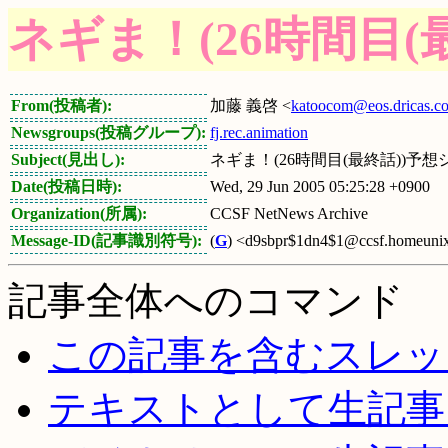
ネギま！(26時間目(
From(投稿者):
加藤 義啓 <
katoocom@eos.dricas.c
Newsgroups(投稿グループ):
fj.rec.animation
Subject(見出し):
ネギま！(26時間目(最終話))予
Date(投稿日時):
Wed, 29 Jun 2005 05:25:28 +0900
Organization(所属):
CCSF NetNews Archive
Message-ID(記事識別符号):
(
G
) <d9sbpr$1dn4$1@ccsf.homeuni
記事全体へのコマンド
この記事を含むスレッ
テキストとして生記事