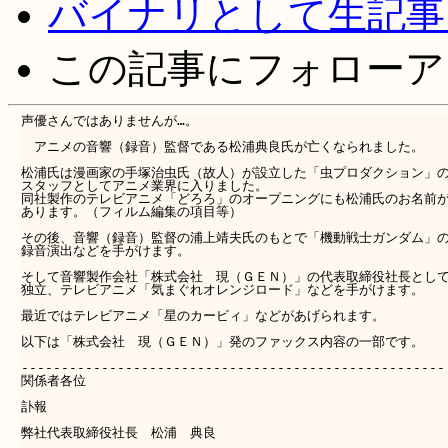
バイナリとして生記事
この記事にフォローア
声優さんではありませんが…。

　アニメの音響（録音）監督である松浦典良氏が亡くなられました。

松浦氏は漫画家の手塚治虫氏（故人）が設立した「虫プロダクション」の
スタッフとしてアニメ業界に入りました。

同社製作のテレビアニメ「どろろ」のオープニングにも松浦氏のお名前が
あります。（フィルム編集の項目等）

その後、音響（録音）監督の浦上靖夫氏のもとで「機動戦士ガンダム」の
録音演出などを手がけます。

そして音響製作会社「株式会社　現（ＧＥＮ）」の代表取締役社長として
独立、テレビアニメ「気まぐれオレンジロード」などを手がけます。

最近ではテレビアニメ「星のカービィ」などがあげられます。

以下は「株式会社　現（ＧＥＮ）」発のファックス内容の一部です。

-----------------------------------------------------

関係者各位

訃報

弊社代表取締役社長　松浦　典良
