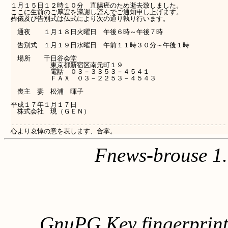
１月１５日１２時１０分　直腸癌のため逝去致しました。

ここに生前のご厚誼を深謝し謹んでご通知申し上げます。

葬儀及び告別式は仏式により次の通り執り行います。

　通夜　　１月１８日火曜日　午後６時～午後７時

　告別式　１月１９日水曜日　午前１１時３０分～午後１時

　場所　　千日谷会堂

　　　　　　東京都新宿区南元町１９

　　　　　　電話　０３－３３５３－４５４１

　　　　　　ＦＡＸ　０３－２２５３－４５４３

　喪主　妻　松浦　暉子

平成１７年１月１７日

　株式会社　現（ＧＥＮ）

-----------------------------------------------------

Fnews-brouse 1
GnuPG Key fingerpri