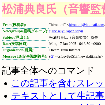
松浦典良氏（音響監
From(投稿者):
"hironomi" <
hironomi@hotmail.com
Newsgroups(投稿グループ):
fj.rec.seiyu
,
japan.seiyu
Subject(見出し):
松浦典良氏（音響監督）逝去
Date(投稿日時):
Mon, 17 Jan 2005 16:18:50 +0900
Organization(所属):
Dream Train Internet
Message-ID(記事識別符号):
(
G
) <csfosv$ed$1@newsl.dti.ne.jp>
記事全体へのコマンド
この記事を含むスレッ
テキストとして生記事