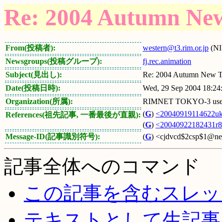
Re: 2004 Autumn Ne
From(投稿者):
western@t3.rim.or.jp
(NI
Newsgroups(投稿グループ):
fj.rec.animation
Subject(見出し):
Re: 2004 Autumn New T
Date(投稿日時):
Wed, 29 Sep 2004 18:24
Organization(所属):
RIMNET TOKYO-3 user v
(
G
)
<20040919114622u
References(祖先記事, 一番最後が直親):
(
G
)
<20040922182431r
Message-ID(記事識別符号):
(
G
) <cjdvcd$2csp$1@new
記事全体へのコマンド
この記事を含むスレッ
テキストとして生記事