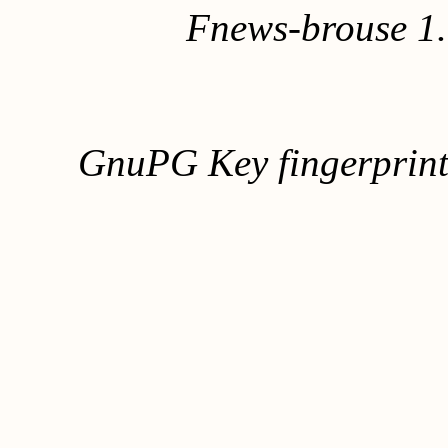
Fnews-brouse 1
GnuPG Key fingerpri