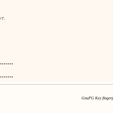
で、

******

******

GnuPG Key finger