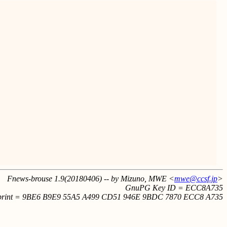
Fnews-brouse 1.9(20180406) -- by Mizuno, MWE <
mwe@ccsf.jp
>
GnuPG Key ID = ECC8A735
print = 9BE6 B9E9 55A5 A499 CD51 946E 9BDC 7870 ECC8 A735