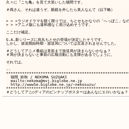
久々に『こち亀』を見て大笑いした猫間です。

＃両さん、それは違うぞ。眼鏡を外したら美人なんて（以下略）

> > >ラジオドラマを聴く限りでは、ちとせもかなりの「へっぽこ」なの
> > >アニメ版にも違和感なく溶け込めそうです。

ここだけ補足。

G.A.新シリーズに烏丸ちとせの登場が決定したそうです。

しかし、放送開始時期・放送局については言及されませんでした。

＃どうしてアニメ番組は直前まで放送局が決まらないかなぁ？

＃局が決まらないと事前の広報活動にも支障があるでしょうに。

それでは。

-- 

******************************************************
  猫間 鈴秋 / NEKOMA SUZUAKI

  mailto:nekoma@mvj.biglobe.ne.jp

  http://www5e.biglobe.ne.jp/~nekosuzu/

******************************************************