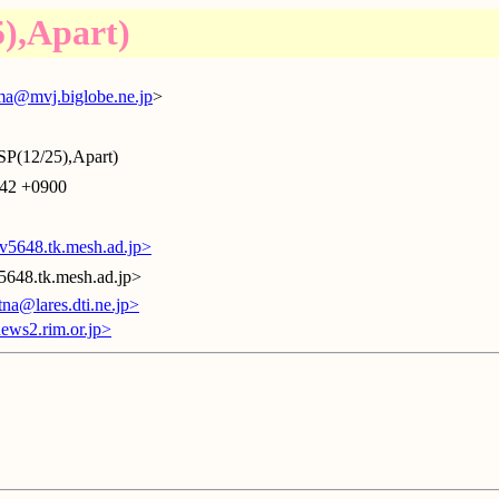
),Apart)
a@mvj.biglobe.ne.jp
>
(12/25),Apart)
:42 +0900
5648.tk.mesh.ad.jp>
5648.tk.mesh.ad.jp>
a@lares.dti.ne.jp>
ws2.rim.or.jp>