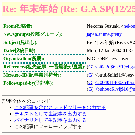
Re: 年末年始 (Re: G.A.SP(12/25
From(投稿者):
Nekoma Suzuaki <
nekom
Newsgroups(投稿グループ):
japan.anime.pretty
Subject(見出し):
Re: 年末年始 (Re: G.A.SP
Date(投稿日時):
Mon, 12 Jan 2004 01:32
Organization(所属):
BIGLOBE news user
References(祖先記事, 一番最後が直親):
(
G
)
<bt0q2d$6ta$1@bgsv
Message-ID(記事識別符号):
(
G
) <btrtrb$plh$1@bgsv
(
G
)
<20040114003649ratn
Followuped-by(子記事):
(
G
)
<buhbuc$1vlj$10@ne
記事全体へのコマンド
この記事を含むスレッドツリーを出力する
テキストとして生記事を出力する
バイナリとして生記事を出力する
この記事にフォローアップする