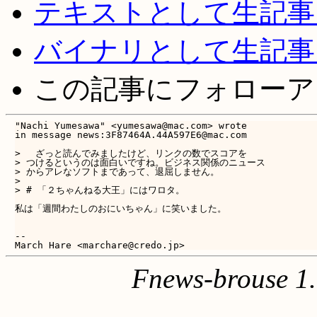
テキストとして生記事
バイナリとして生記事
この記事にフォローア
"Nachi Yumesawa" <yumesawa@mac.com> wrote 

in message news:3F87464A.44A597E6@mac.com

> 　ざっと読んでみましたけど、リンクの数でスコアを

> つけるというのは面白いですね。ビジネス関係のニュース

> からアレなソフトまであって、退屈しません。

> 

> # 「２ちゃんねる大王」にはワロタ。

私は「週間わたしのおにいちゃん」に笑いました。

-- 

Fnews-brouse 1