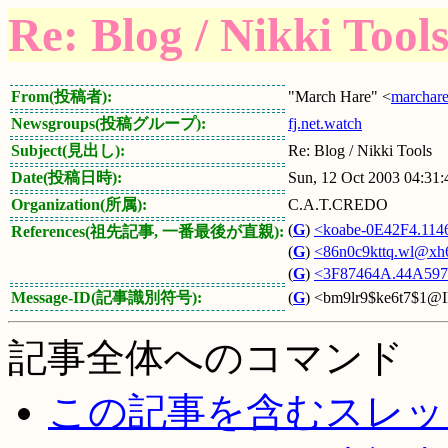
Re: Blog / Nikki Tool
From(投稿者):
"March Hare" <
marchar
Newsgroups(投稿グループ):
fj.net.watch
Subject(見出し):
Re: Blog / Nikki Tools
Date(投稿日時):
Sun, 12 Oct 2003 04:31
Organization(所属):
C.A.T.CREDO
(
G
)
<koabe-0E42F4.114
References(祖先記事, 一番最後が直親):
(
G
)
<86n0c9kttq.wl@xh6
(
G
)
<3F87464A.44A59
Message-ID(記事識別符号):
(
G
) <bm9lr9$ke6t7$1@I
記事全体へのコマンド
この記事を含むスレッ