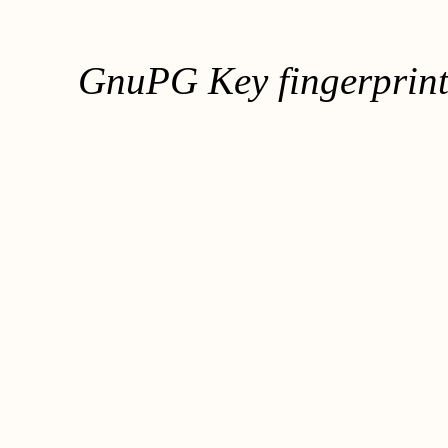
GnuPG Key fingerpri