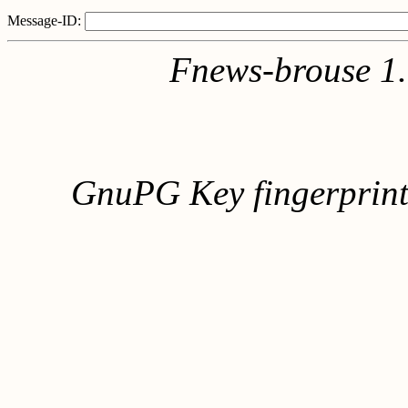
Message-ID:
Fnews-brouse 1
GnuPG Key fingerpri