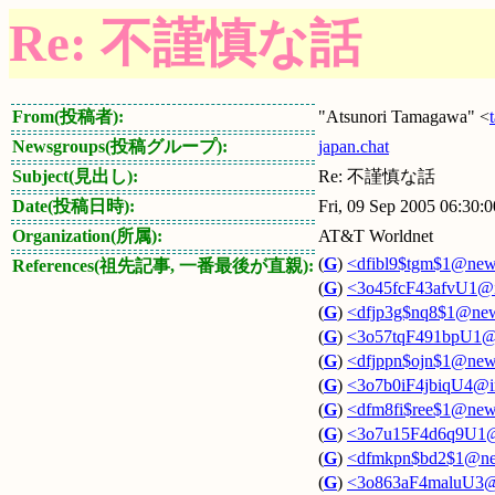
Re: 不謹慎な話
From(投稿者):
"Atsunori Tamagawa" <
Newsgroups(投稿グループ):
japan.chat
Subject(見出し):
Re: 不謹慎な話
Date(投稿日時):
Fri, 09 Sep 2005 06:30
Organization(所属):
AT&T Worldnet
(
G
)
<dfibl9$tgm$1@news
References(祖先記事, 一番最後が直親):
(
G
)
<3o45fcF43afvU1@in
(
G
)
<dfjp3g$nq8$1@news
(
G
)
<3o57tqF491bpU1@i
(
G
)
<dfjppn$ojn$1@news
(
G
)
<3o7b0iF4jbiqU4@in
(
G
)
<dfm8fi$ree$1@news
(
G
)
<3o7u15F4d6q9U1@i
(
G
)
<dfmkpn$bd2$1@new
(
G
)
<3o863aF4maluU3@i