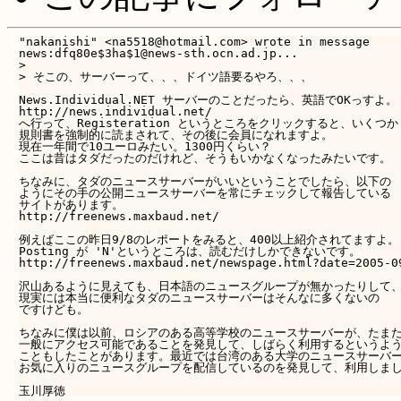
"nakanishi" <na5518@hotmail.com> wrote in message 

news:dfq80e$3ha$1@news-sth.ocn.ad.jp...

>

> そこの、サーバーって、、、ドイツ語要るやろ、、、

News.Individual.NET サーバーのことだったら、英語でOKっすよ。

http://news.individual.net/

へ行って、Registeration というところをクリックすると、いくつか

規則書を強制的に読まされて、その後に会員になれますよ。

現在一年間で10ユーロみたい。1300円くらい？

ここは昔はタダだったのだけれど、そうもいかなくなったみたいです。

ちなみに、タダのニュースサーバーがいいということでしたら、以下の

ようにその手の公開ニュースサーバーを常にチェックして報告している

サイトがあります。

http://freenews.maxbaud.net/

例えばここの昨日9/8のレポートをみると、400以上紹介されてますよ。

Posting が 'N'というところは、読むだけしかできないです。

http://freenews.maxbaud.net/newspage.html?date=2005-09
沢山あるように見えても、日本語のニュースグループが無かったりして、
現実には本当に便利なタダのニュースサーバーはそんなに多くないの

ですけども。

ちなみに僕は以前、ロシアのある高等学校のニュースサーバーが、たまた
一般にアクセス可能であることを発見して、しばらく利用するというよう
こともしたことがあります。最近では台湾のある大学のニュースサーバー
お気に入りのニュースグループを配信しているのを発見して、利用しまし