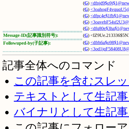
(
G
)
<dfnjd9$o9j$1@news
(
G
)
<3oahogF4vquqU5@i
(
G
)
<dfpc4e$1fb$1@news
(
G
)
<3oavebF54sf2U3@in
(
G
)
<dfq80e$3ha$1@news
Message-ID(記事識別符号):
(
G
) <IZ9Ue.213336$5N3
(
G
)
<dfrh6a$o98$1@news
Followuped-by(子記事):
(
G
)
<3od1jqF58408U8@i
記事全体へのコマンド
この記事を含むスレッ
テキストとして生記事
バイナリとして生記事
この記事にフォローア