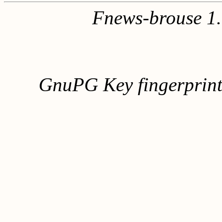
Fnews-brouse 1
GnuPG Key fingerpri