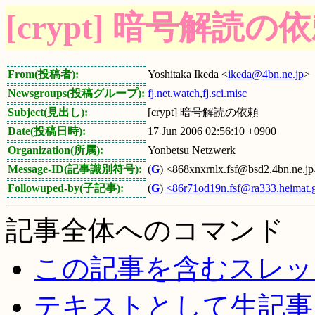
[crypt] 暗号解読の
From(投稿者):
Yoshitaka Ikeda <
ikeda@4bn.ne.jp
>
Newsgroups(投稿グループ):
fj.net.watch
,
fj.sci.misc
Subject(見出し):
[crypt] 暗号解読の依頼
Date(投稿日時):
17 Jun 2006 02:56:10 +0900
Organization(所属):
Yonbetsu Netzwerk
Message-ID(記事識別符号):
(
G
) <868xnxrnlx.fsf@bsd2.4bn.ne.j
Followuped-by(子記事):
(
G
)
<86r71od19n.fsf@ra333.heimat.g
記事全体へのコマンド
この記事を含むスレッ
テキストとして生記事