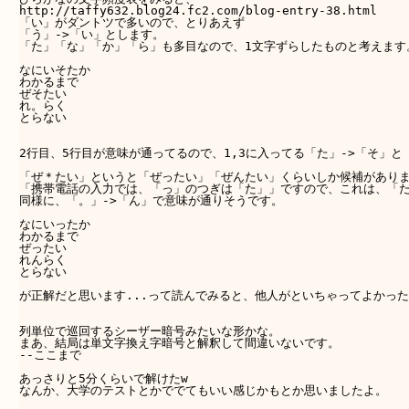
http://taffy632.blog24.fc2.com/blog-entry-38.html 

「い」がダントツで多いので、とりあえず 

「う」->「い」とします。 

「た」「な」「か」「ら」も多目なので、1文字ずらしたものと考えます。
なにいそたか 

わかるまで 

ぜそたい 

れ。らく 

とらない 

2行目、5行目が意味が通ってるので、1,3に入ってる「た」->「そ」と
「ぜ＊たい」というと「ぜったい」「ぜんたい」くらいしか候補がありま
「携帯電話の入力では、「っ」のつぎは「た」」ですので、これは、「た」
同様に、「。」->「ん」で意味が通りそうです。 

なにいったか 

わかるまで 

ぜったい 

れんらく 

とらない 

が正解だと思います...って読んでみると、他人がといちゃってよかったの
列単位で巡回するシーザー暗号みたいな形かな。 

まあ、結局は単文字換え字暗号と解釈して間違いないです。 

--ここまで

あっさりと5分くらいで解けたw

なんか、大学のテストとかででてもいい感じかもとか思いましたよ。
