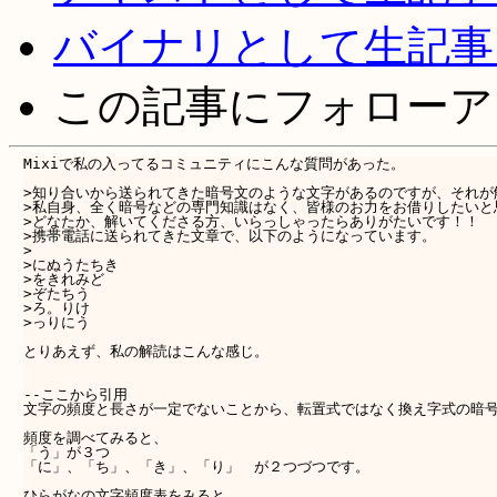
バイナリとして生記事
この記事にフォローア
Mixiで私の入ってるコミュニティにこんな質問があった。

>知り合いから送られてきた暗号文のような文字があるのですが、それが解
>私自身、全く暗号などの専門知識はなく、皆様のお力をお借りしたいと思
>どなたか、解いてくださる方、いらっしゃったらありがたいです！！ 

>携帯電話に送られてきた文章で、以下のようになっています。 

>

>にぬうたちき 

>をきれみど 

>ぞたちう 

>ろ。りけ 

>っりにう 

とりあえず、私の解読はこんな感じ。

--ここから引用

文字の頻度と長さが一定でないことから、転置式ではなく換え字式の暗号で
頻度を調べてみると、 

「う」が３つ 

「に」、「ち」、「き」、「り」　が２つづつです。 

ひらがなの文字頻度表をみると、 
