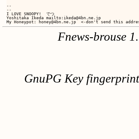
-- 

-- 

I LOVE SNOOPY!  でつ

Yoshitaka Ikeda mailto:ikeda@4bn.ne.jp

Fnews-brouse 1
GnuPG Key fingerpri