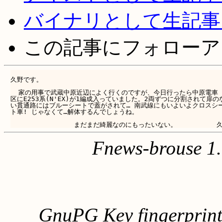
バイナリとして生記事
この記事にフォローア
久野です。

  家の用事で武蔵中原近辺によく行くのですが、今日行ったら中原電車

区にE253系(N'EX)が1編成入っていました。2両ずつに分割されて扉のな
い貫通路にはブルーシートで蓋がされて… 南武線にもいよいよクロスシー
ト車! じゃなくて…解体するんでしょうね。

Fnews-brouse 1
GnuPG Key fingerpri