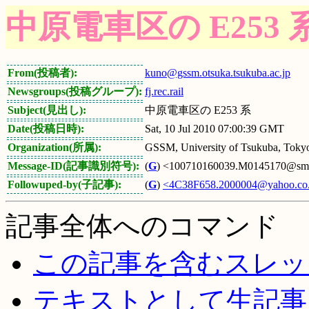
中原電車区の E253 
From(投稿者):
kuno@gssm.otsuka.tsukuba.ac.jp
Newsgroups(投稿グループ):
fj.rec.rail
Subject(見出し):
中原電車区の E253 系
Date(投稿日時):
Sat, 10 Jul 2010 07:00:39 GMT
Organization(所属):
GSSM, University of Tsukuba, Tokyo
Message-ID(記事識別符号):
(
G
) <100710160039.M0145170@sma.g
Followuped-by(子記事):
(
G
)
<4C38F658.2000004@yahoo.co.
記事全体へのコマンド
この記事を含むスレッ
テキストとして生記事