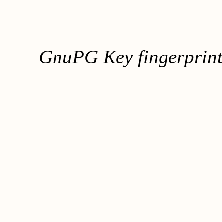
GnuPG Key fingerpri