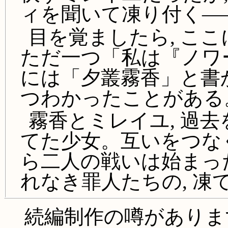
ィを聞いて凍り付く―
目を覚ましたら, こ
ただ一つ「私は『ノワ
には「夕叢霧香」と書
つわかったことがある
霧香とミレイユ, 過
てた少女。互いをつな
ら二人の戦いは始まっ
れなき罪人たちの, 凍
続編制作の噂がありま