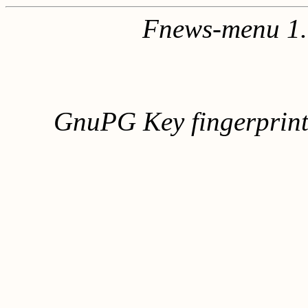
Fnews-menu 1.
GnuPG Key fingerpri