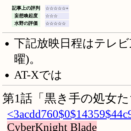
記事上の評判
☆☆☆☆☆+
妄想喚起度
☆☆☆
水野の評価
☆☆☆☆☆
下記放映日程はテレビ
曜)。
AT-Xでは
第1話「黒き手の処女た
<3acdd760$0$14359$44c9
CyberKnight Blade