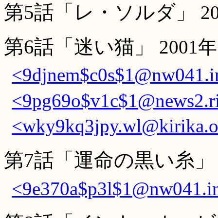
第5話「レ・ソルダ」
2
第6話「迷い猫」
2001
<9djnem$c0s$1@nw041.in
<9pg69o$v1c$1@news2.ri
<wky9kq3jpy.wl@kirika.o
第7話「運命の黒い糸」
<9e370a$p3l$1@nw041.in