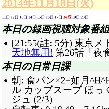
2014年11月18日(火)
11日
12日
13日
14日
15日
16日
17日
18日
19日
20日
本日の録画視聴対象番
[21:55(註: 5分) 
天地無用!
第26話「夜
本日の日常日課
朝: 食パン×2+如月^H
ル カップスープ ほ
ジュ (2/3)