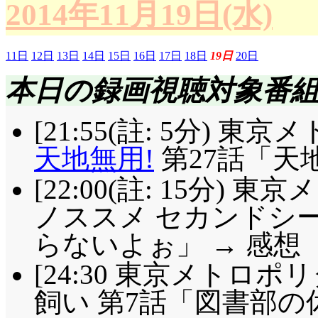
2014年11月19日(水)
11日
12日
13日
14日
15日
16日
17日
18日
19日
20日
本日の録画視聴対象番
[21:55(註: 5分) 
天地無用!
第27話「天
[22:00(註: 15分)
ノススメ セカンドシー
らないよぉ」 → 感想
[24:30 東京メトロ
飼い 第7話「図書部の