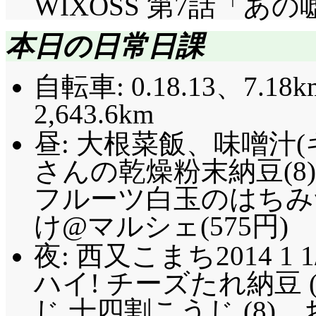
WIXOSS 第7話「あ
本日の日常日課
自転車: 0.18.13、7.18k
2,643.6km
昼: 大根菜飯、味噌汁
さんの乾燥粉末納豆(8
フルーツ白玉のはちみ
け@マルシェ(575円)
夜: 西又こまち2014 1 1
ハイ! チーズたれ納豆 
じ 十四割こうじ (8)