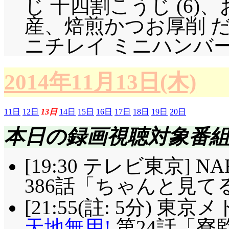
じ 十四割こうじ (6)
産、焙煎かつお厚削 だ
ニチレイ ミニハンバーグ×
2014年11月13日(木)
11日
12日
13日
14日
15日
16日
17日
18日
19日
20日
本日の録画視聴対象番
[19:30 テレビ東京] N
386話「ちゃんと見てる
[21:55(註: 5分) 
天地無用!
第24話「寮