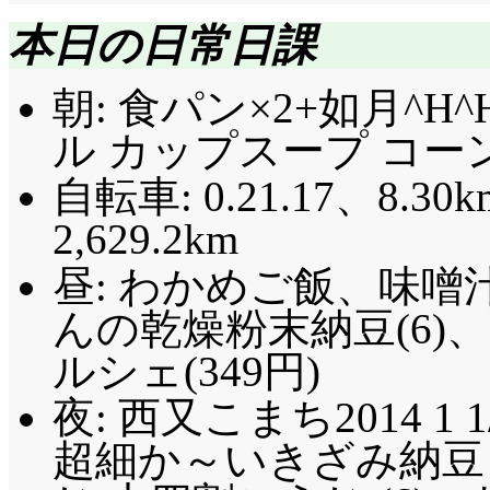
本日の日常日課
朝: 食パン×2+如月^H
ル カップスープ コーンク
自転車: 0.21.17、8.30k
2,629.2km
昼: わかめご飯、味噌
んの乾燥粉末納豆(6)
ルシェ(349円)
夜: 西又こまち2014 1 1
超細か～いきざみ納豆 (