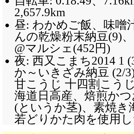
自転車: 0.18.49、7.16k
2,657.9km
昼: わかめご飯、味噌
んの乾燥粉末納豆(9)
@マルシェ(452円)
夜: 西又こまち2014 1 
か～いきざみ納豆 (2/
甘こうじ 十四割こうじ 
海道日高産、焙煎かつ
(というか茎)、素焼き海
若どりかた肉を使用し