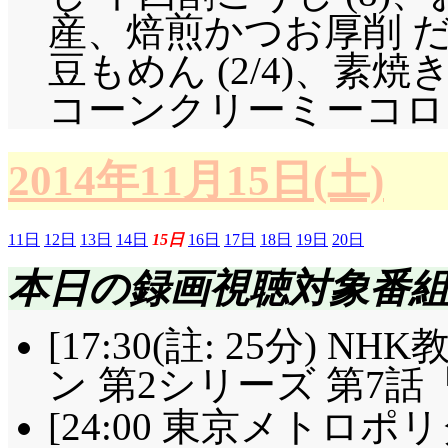
産、焙煎かつお厚削 
豆もめん (2/4)、素焼き
コーンクリーミーコロッケ×
2014年11月15日(土)
11日
12日
13日
14日
15日
16日
17日
18日
19日
20日
本日の録画視聴対象番
[17:30(註: 25分)
ン 第2シリーズ 第7
[24:00 東京メトロポリタン