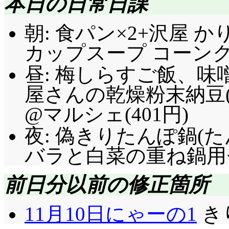
本日の日常日課
朝: 食パン×2+沢屋 か
カップスープ コーンクリー
昼: 梅しらすご飯、味
屋さんの乾燥粉末納豆(
@マルシェ(401円)
夜: 偽きりたんぽ鍋(
バラと白菜の重ね鍋用
前日分以前の修正箇所
11月10日にゃーの1
きり