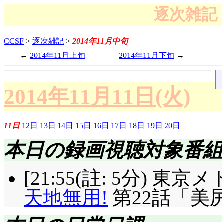
逐次雑記 
CCSF
>
逐次雑記
>
2014年11月中旬
2014年11月上旬
2014年11月下旬
2014年11月11日(火)
11日
12日
13日
14日
15日
16日
17日
18日
19日
20日
本日の録画視聴対象番
[21:55(註: 5分) 
天地無用!
第22話「美