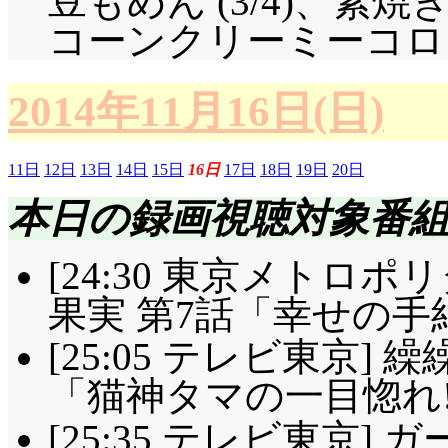
豆もめん (3/4)、素焼き
コーンクリーミーコロッケ×
2014年11月16日(日)
11日
12日
13日
14日
15日
16日
17日
18日
19日
20日
本日の録画視聴対象番
[24:30 東京メトロ
果実 第7話「幸せの手紙
[25:05 テレビ東京] 
「猫神タマの一目惚れ!
[25:35 テレビ東京]