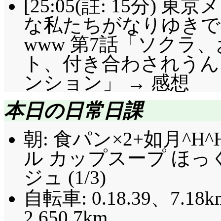
[25:05(註: 15分)
な私たちがなりゆきで
www 第7話「ソクラ
ト、付き合わされうん
ンション」 → 感想
本日の日常日課
朝: 食パン×2+如月^H
ル カップスープ ほ
ジュ (1/3)
自転車: 0.18.39、7.18k
2,650.7km