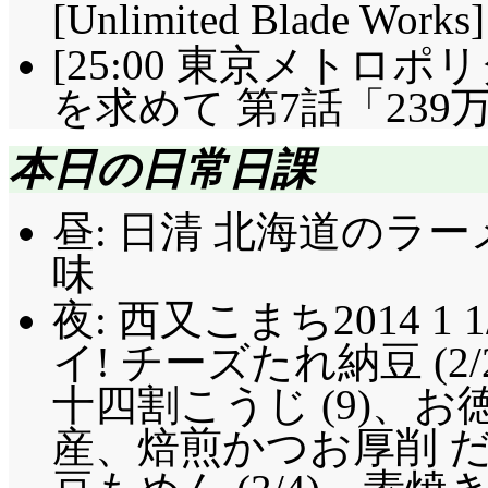
[Unlimited Blade W
[25:00 東京メトロ
を求めて 第7話「239
本日の日常日課
昼: 日清 北海道のラ
味
夜: 西又こまち2014 1 
イ! チーズたれ納豆 (
十四割こうじ (9)、
産、焙煎かつお厚削 