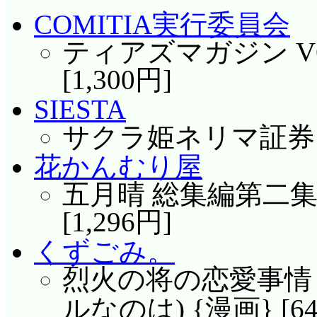
COMITIA実行委員会
ティアズマガジン VOL
[1,300円]
SIESTA
サクラ姫ネリマ証券 (金
花かんむり屋
五月晴 総集編第二集 
[1,296円]
くずごみ。
烈火の将の恋愛事
ルなのは) {漫画} [64