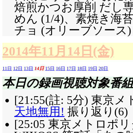
焙煎かつお厚削 だし
めん (1/4)、素焼き海苔
チョ (オリーブソース)
2014年11月14日(金)
11日
12日
13日
14日
15日
16日
17日
18日
19日
20日
本日の録画視聴対象番
[21:55(註: 5分) 
天地無用!
振り返り(6)
[25:05 東京メトロポリタン