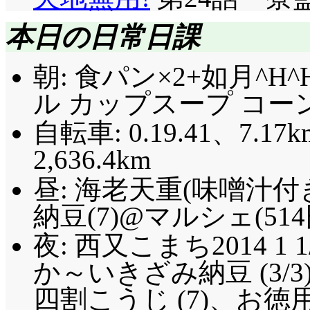
本日の日常日課
朝: 食パン×2+如月^H
ル カップスープ コーンク
自転車: 0.19.41、7.17k
2,636.4km
昼: 海老天重(味噌汁
納豆(7)@マルシェ(514
夜: 西又こまち2014 1 
か～いきざみ納豆 (3/
四割こうじ (7)、お