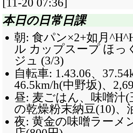
[11-20 07:36]
本日の日常日課
朝: 食パン×2+如月^H
ル カップスープ ほ
ジュ (3/3)
自転車: 1.43.06、37.54
46.5km/h(中野坂)、2,69
昼: 麦ごはん、味噌汁
の乾燥粉末納豆(10)、
夜: 黄金の味噌ラーメ
店(800円)