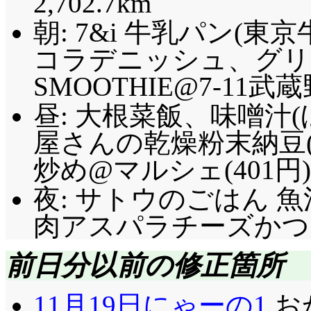
2,702.7km
朝: 7&i 牛乳パン(東
コラデニッシュ、グリコ S
SMOOTHIE@7-11武
昼: 大根菜飯、味噌汁
屋さんの乾燥粉末納豆(
炒め@マルシェ(401円)
夜: サトウのごはん 
肉アスパラチーズかつ 
前日分以前の修正箇所
11月19日にゃーの1
お