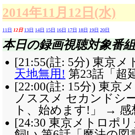
2014年11月12日(水)
11日
12日
13日
14日
15日
16日
17日
18日
19日
20日
本日の録画視聴対象番
[21:55(註: 5分) 
天地無用!
第23話「超
[22:00(註: 15分)
ノススメ セカンドシー
ト、始めます!」 → 感
[24:30 東京メトロ
飼い 第6話「魔法の図