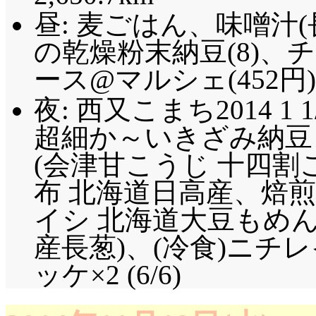
昼: 麦ごはん、味噌汁
の乾燥粉末納豆(8)
ース@マルシェ(452円)
夜: 西又こまち2014 1 1
超細か～いきざみ納豆 (
(会津甘こうじ 十四割こ
布 北海道日高産、焙
イシ 北海道大豆もめん (
産長葱)、(冷食)ニチ
ッケ×2 (6/6)