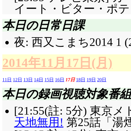
イート・ビター・ポテト
本日の日常日課
夜: 西又こまち2014 1 
2014年11月17日(月)
11日
12日
13日
14日
15日
16日
17日
18日
19日
20日
本日の録画視聴対象番
[21:55(註: 5分) 
天地無用!
第25話「湯